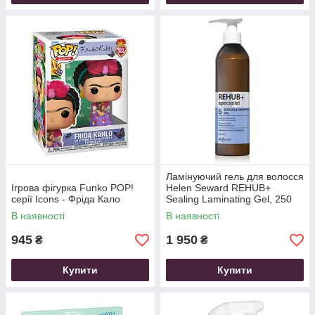
Ламінуючий гель для волосся
Ігрова фігурка Funko POP!
Helen Seward REHUB+
серії Icons - Фріда Кало
Sealing Laminating Gel, 250
мл
В наявності
В наявності
945
1 950
₴
₴
Купити
Купити