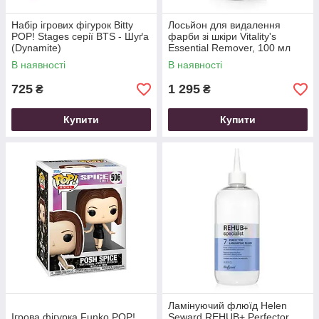
Набір ігрових фігурок Bitty
Лосьйон для видалення
POP! Stages серії BTS - Шуґа
фарби зі шкіри Vitality's
(Dynamite)
Essential Remover, 100 мл
В наявності
В наявності
725
1 295
₴
₴
Купити
Купити
Ламінуючий флюїд Helen
Ігрова фігурка Funko POP!
Seward REHUB+ Perfector