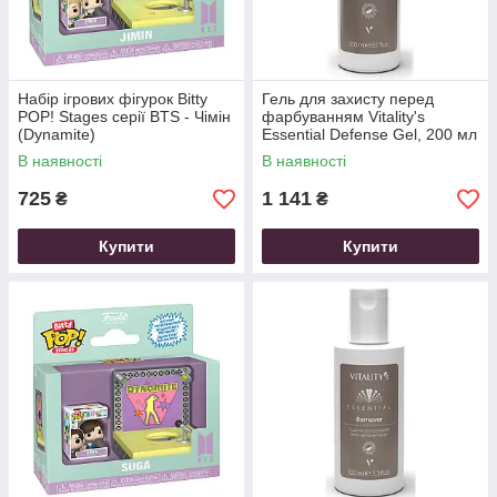
Набір ігрових фігурок Bitty
Гель для захисту перед
POP! Stages серії BTS - Чімін
фарбуванням Vitality's
(Dynamite)
Essential Defense Gel, 200 мл
В наявності
В наявності
725
1 141
₴
₴
Купити
Купити