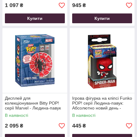
1 097
945
₴
₴
Купити
Купити
Дисплей для
Ігрова фігурка на кліпсі Funko
колекціонування Bitty POP!
POP! серії Людина-павук:
серії Marvel - Людина-павук
Абсолютно новий день -
(2 фігурки, дисплей)
Людина-павук
В наявності
В наявності
2 095
445
₴
₴