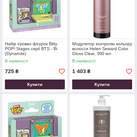
Набір ігрових фігурок Bitty
Модулятор контролю кольору
POP! Stages серії BTS - Ві
волосся Helen Seward Color
(Dynamite)
Gloss Clear, 300 мл
В наявності
В наявності
725
1 403
₴
₴
Купити
Купити