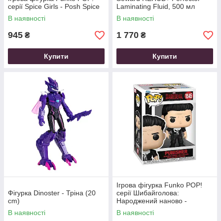
серії Spice Girls - Posh Spice
Laminating Fluid, 500 мл
В наявності
В наявності
945
1 770
₴
₴
Купити
Купити
Ігрова фігурка Funko POP!
Фігурка Dinoster - Тріна (20
серії Шибайголова:
cm)
Народжений наново -
Каратель
В наявності
В наявності