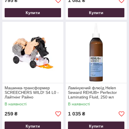
795
1 082
₴
₴
Купити
Купити
Машинка-трансформер
Ламінуючий флюїд Helen
SCREECHERS WILD! S4 L0 -
Seward REHUB+ Perfector
Лайтнінг Райно
Laminating Fluid, 250 мл
В наявності
В наявності
259
1 035
₴
₴
Купити
Купити