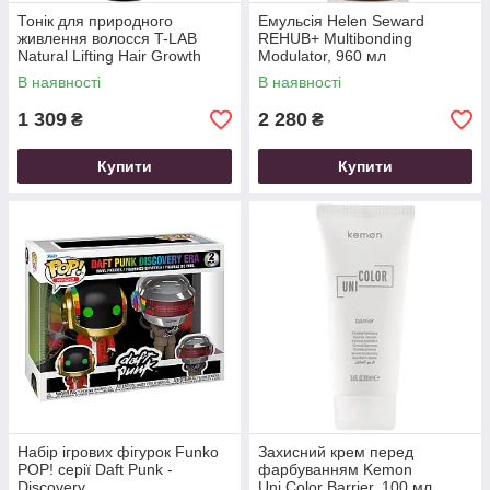
Тонік для природного
Емульсія Helen Seward
живлення волосся T-LAB
REHUB+ Multibonding
Natural Lifting Hair Growth
Modulator, 960 мл
Toner 150 мл
В наявності
В наявності
1 309
2 280
₴
₴
Купити
Купити
Набір ігрових фігурок Funko
Захисний крем перед
POP! серії Daft Punk -
фарбуванням Kemon
Discovery
Uni.Color Barrier, 100 мл