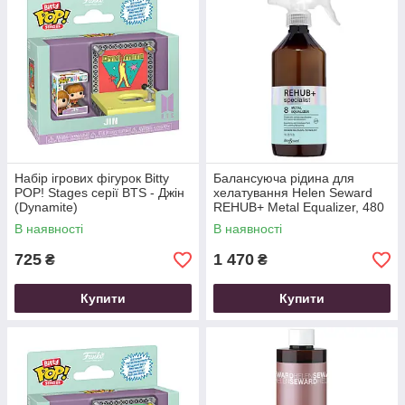
Набір ігрових фігурок Bitty
Балансуюча рідина для
POP! Stages серії BTS - Джін
хелатування Helen Seward
(Dynamite)
REHUB+ Metal Equalizer, 480
мл
В наявності
В наявності
725
1 470
₴
₴
Купити
Купити