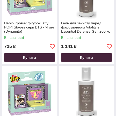
Набір ігрових фігурок Bitty
Гель для захисту перед
POP! Stages серії BTS - Чімін
фарбуванням Vitality's
(Dynamite)
Essential Defense Gel, 200 мл
В наявності
В наявності
725
1 141
₴
₴
Купити
Купити