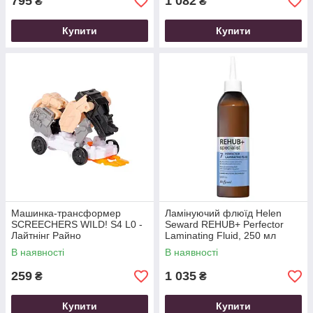
795
1 082
₴
₴
Купити
Купити
Машинка-трансформер
Ламінуючий флюїд Helen
SCREECHERS WILD! S4 L0 -
Seward REHUB+ Perfector
Лайтнінг Райно
Laminating Fluid, 250 мл
В наявності
В наявності
259
1 035
₴
₴
Купити
Купити