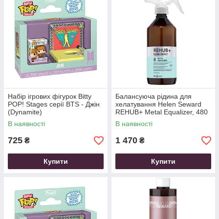
Набір ігрових фігурок Bitty
Балансуюча рідина для
POP! Stages серії BTS - Джін
хелатування Helen Seward
(Dynamite)
REHUB+ Metal Equalizer, 480
мл
В наявності
В наявності
725
1 470
₴
₴
Купити
Купити