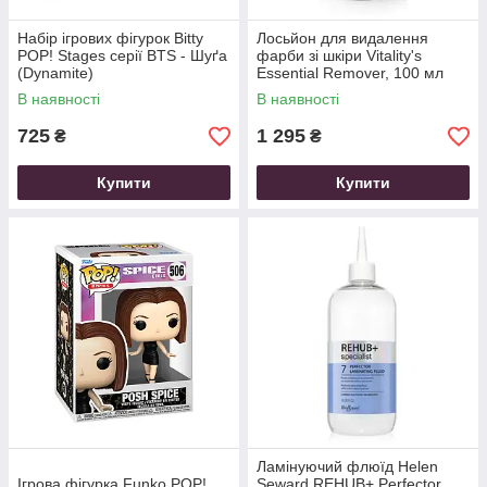
Набір ігрових фігурок Bitty
Лосьйон для видалення
POP! Stages серії BTS - Шуґа
фарби зі шкіри Vitality's
(Dynamite)
Essential Remover, 100 мл
В наявності
В наявності
725
1 295
₴
₴
Купити
Купити
Ламінуючий флюїд Helen
Ігрова фігурка Funko POP!
Seward REHUB+ Perfector