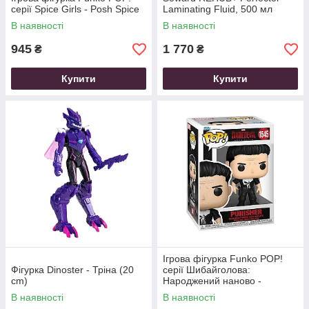
серії Spice Girls - Posh Spice
Laminating Fluid, 500 мл
В наявності
В наявності
945
1 770
₴
₴
Купити
Купити
Ігрова фігурка Funko POP!
Фігурка Dinoster - Тріна (20
серії Шибайголова:
cm)
Народжений наново -
Каратель
В наявності
В наявності