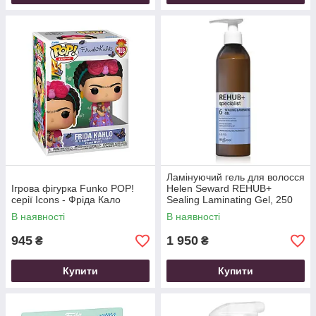
Ламінуючий гель для волосся
Ігрова фігурка Funko POP!
Helen Seward REHUB+
серії Icons - Фріда Кало
Sealing Laminating Gel, 250
мл
В наявності
В наявності
945
1 950
₴
₴
Купити
Купити