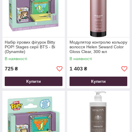
Набір ігрових фігурок Bitty
Модулятор контролю кольору
POP! Stages серії BTS - Ві
волосся Helen Seward Color
(Dynamite)
Gloss Clear, 300 мл
В наявності
В наявності
725
1 403
₴
₴
Купити
Купити