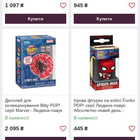
1 097
945
₴
₴
Купити
Купити
Дисплей для
Ігрова фігурка на кліпсі Funko
колекціонування Bitty POP!
POP! серії Людина-павук:
серії Marvel - Людина-павук
Абсолютно новий день -
(2 фігурки, дисплей)
Людина-павук
В наявності
В наявності
2 095
445
₴
₴