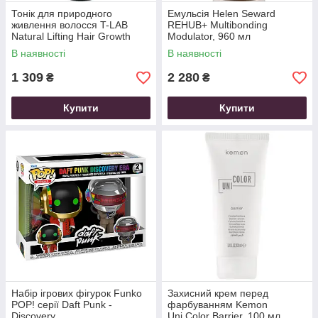
Тонік для природного
Емульсія Helen Seward
живлення волосся T-LAB
REHUB+ Multibonding
Natural Lifting Hair Growth
Modulator, 960 мл
Toner 150 мл
В наявності
В наявності
1 309
2 280
₴
₴
Купити
Купити
Набір ігрових фігурок Funko
Захисний крем перед
POP! серії Daft Punk -
фарбуванням Kemon
Discovery
Uni.Color Barrier, 100 мл