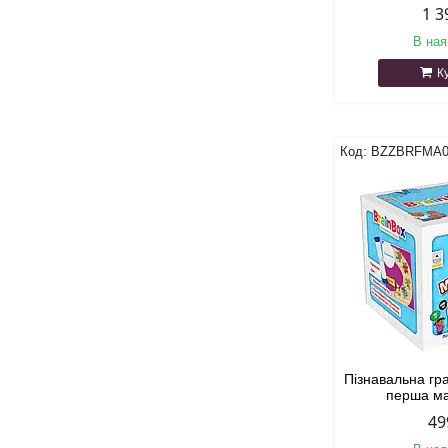
1 3
В ная
К
BZZBRFMA
Пізнавальна гр
перша м
49