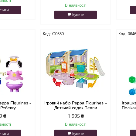
вності
В наявності
упити
Купити
G0530
064
eppa Figurines -
Ігровий набір Peppa Figurines –
Іграшк
 Ребекку
Дитячий садок Пеппи
Пеліка
9 ₴
1 995 ₴
вності
В наявності
упити
Купити