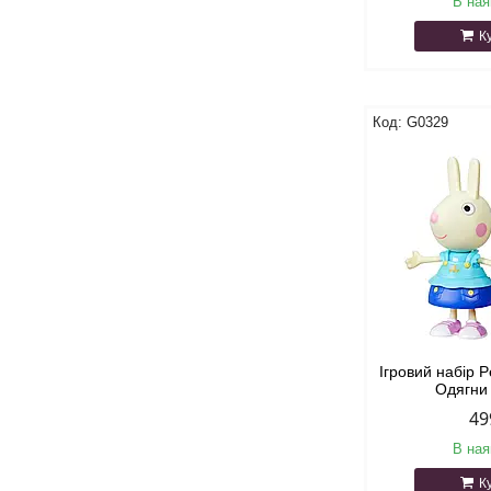
В ная
К
G0329
Ігровий набір P
Одягни
49
В ная
К