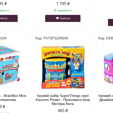
95 ₴
1 795 ₴
вності
В наявності
упити
Купити
01UA
PSTSP112IN240
D10
а - BrainBox Моя
Ігровий набір SuperThings серії
Ігровий 
атематика
Kazoom Power - Прихована база
Дизайне
Містера Кінга
9 ₴
465 ₴