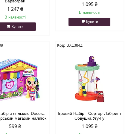
Барвограй
1 095 ₴
1 247 ₴
В наявності
В наявності
Купити
Купити
09
BX1384Z
набір з лялькою Decora -
Ігровий Набір - Сортер-Лабіринт
рський магазин наліпок
Совушка Угу-Гу
599 ₴
1 095 ₴