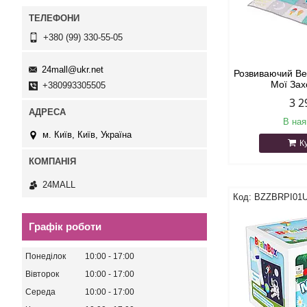
+380 (99) 330-55-05
24mall@ukr.net
Розвиваючий Ве
Мої За
+380993305505
3 2
В ная
м. Київ, Київ, Україна
К
24MALL
BZZBRPI01
Графік роботи
Понеділок
10:00
17:00
Вівторок
10:00
17:00
Середа
10:00
17:00