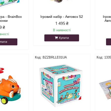
гра - BrainBox
Ігровий набір - Автовоз S2
Ігро
юнки
Авт
1 495 ₴
9 ₴
В наявності
вності
Купити
упити
BZZBRLLE01UA
133