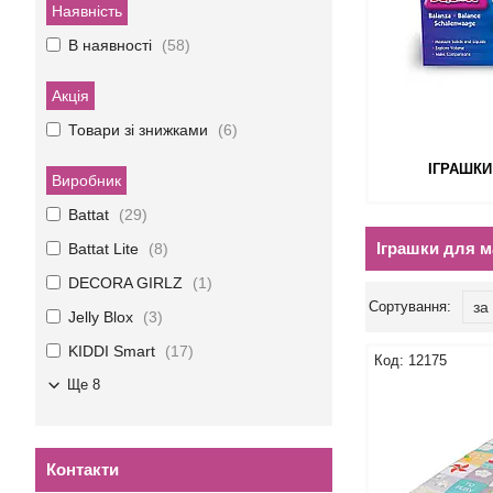
Наявність
В наявності
58
Акція
Товари зі знижками
6
ІГРАШКИ
Виробник
Battat
29
Іграшки для 
Battat Lite
8
DECORA GIRLZ
1
Jelly Blox
3
KIDDI Smart
17
12175
Ще 8
Контакти