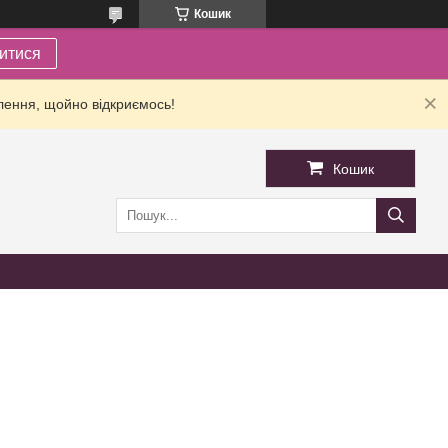
Кошик
итися
лення, щойно відкриємось!
Кошик