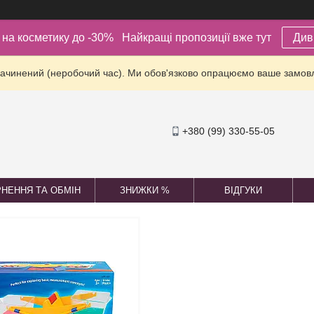
ї на косметику до -30% Найкращі пропозиції вже тут
Див
зачинений (неробочий час). Ми обов'язково опрацюємо ваше замов
+380 (99) 330-55-05
НЕННЯ ТА ОБМІН
ЗНИЖКИ %
ВІДГУКИ