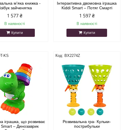
вальна м'яка книжка -
Інтерактивна двомовна іграшка
ізібук зайченятка
Kiddi Smart – Потяг Смарті
1 577 ₴
1 597 ₴
В наявності
В наявності
Купити
Купити
9T-KS
BX2274Z
а іграшка, що розвиває
Розвивальна гра- Кульки-
i Smart – Динозаврик
пострибульки