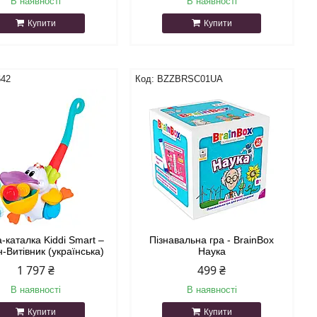
В наявності
В наявності
Купити
Купити
642
BZZBRSC01UA
а-каталка Kiddi Smart –
Пізнавальна гра - BrainBox
н-Витівник (українська)
Наука
1 797 ₴
499 ₴
В наявності
В наявності
Купити
Купити