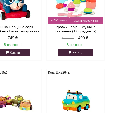
–16%
Залишилось 43 дні
нка інерційна серії
Ігровий набір – Музичне
ілі - Песик, колір океан
чаювання (17 предметів)
745 ₴
1 499 ₴
1 795 ₴
В наявності
В наявності
Купити
Купити
995Z
BX2264Z