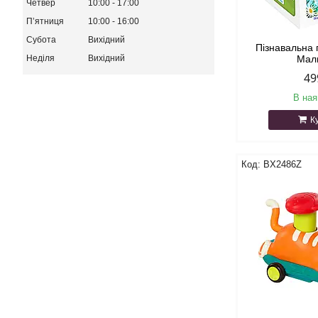
Четвер
10:00
17:00
Пʼятниця
10:00
16:00
Субота
Вихідний
Пізнавальна 
Неділя
Вихідний
Мал
49
В ная
К
BX2486Z