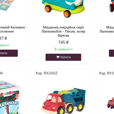
ликий Килимок -
Машинка інерційна серії
Маши
хоплення
Лапкомобілі - Песик, колір
Лапкомоб
бірюза
97 ₴
745 ₴
вності
В наявності
упити
Купити
UA
BX2242Z
BX1