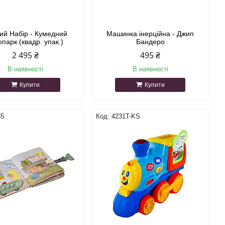
вий Набір - Кумедний
Машинка інерційна - Джип
опарк (квадр. упак.)
Бандеро
2 495 ₴
495 ₴
В наявності
В наявності
Купити
Купити
55
4231T-KS