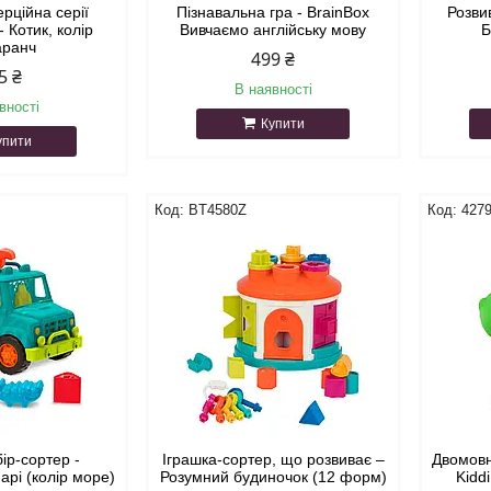
рційна серії
Пізнавальна гра - BrainBox
Розви
- Котик, колір
Вивчаємо англійську мову
Б
аранч
499 ₴
5 ₴
В наявності
вності
Купити
упити
BT4580Z
427
бір-сортер -
Іграшка-сортер, що розвиває –
Двомовн
арі (колір море)
Розумний будиночок (12 форм)
Kidd