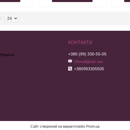
+380 (99) 330-55-05
 Україна
24mall@ukr.net
+380993305505
Сайт створений на маркетплейсі
Prom.ua