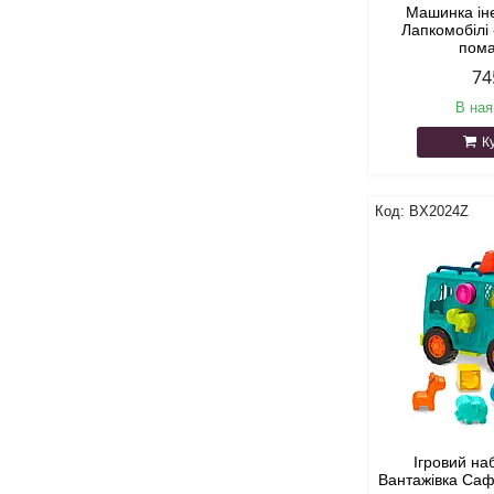
Машинка іне
Лапкомобілі 
пом
74
В ная
К
BX2024Z
Ігровий на
Вантажівка Саф