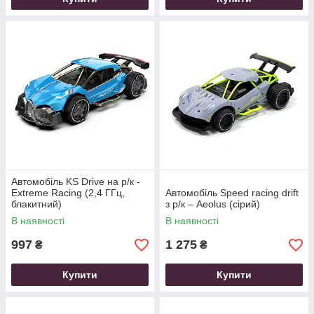
Автомобіль KS Drive на р/к -
Extreme Racing (2,4 ГГц,
Автомобіль Speed racing drift
блакитний)
з р/к – Aeolus (сірий)
В наявності
В наявності
997
1 275
₴
₴
Купити
Купити