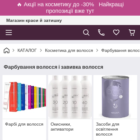
🔥 Акції на косметику до -30% Найкращі
пропозиції вже тут
Магазин краси й затишку
КАТАЛОГ
Косметика для волосся
Фарбування волосс
Фарбування волосся і завивка волосся
Фарбі для волосся
Окисники,
Засоби для
активатори
освітлення
волосся