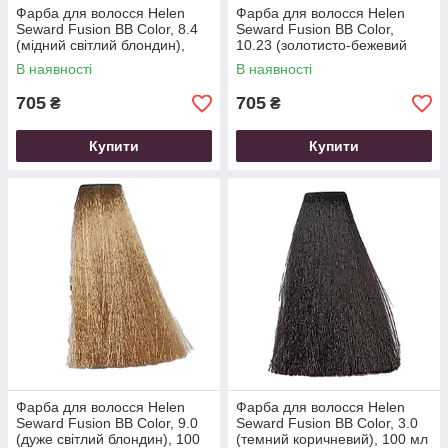
Фарба для волосся Helen
Фарба для волосся Helen
Seward Fusion BB Color, 8.4
Seward Fusion BB Color,
(мідний світлий блондин),
10.23 (золотисто-бежевий
100 мл
ультра світлий блондин), 100
В наявності
В наявності
мл
705
705
₴
₴
Купити
Купити
Фарба для волосся Helen
Фарба для волосся Helen
Seward Fusion BB Color, 9.0
Seward Fusion BB Color, 3.0
(дуже світлий блондин), 100
(темний коричневий), 100 мл