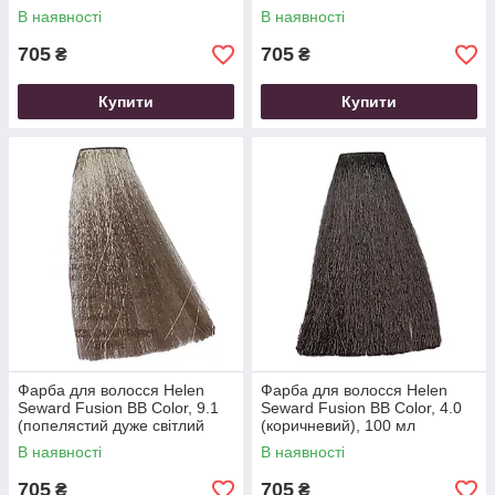
мл
В наявності
В наявності
705
705
₴
₴
Купити
Купити
Фарба для волосся Helen
Фарба для волосся Helen
Seward Fusion BB Color, 9.1
Seward Fusion BB Color, 4.0
(попелястий дуже світлий
(коричневий), 100 мл
блондин), 100 мл
В наявності
В наявності
705
705
₴
₴