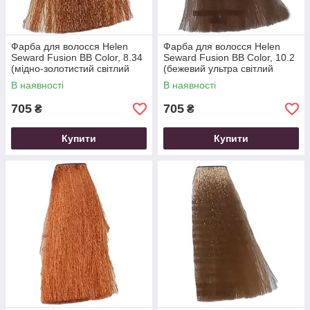
Фарба для волосся Helen
Фарба для волосся Helen
Seward Fusion BB Color, 8.34
Seward Fusion BB Color, 10.2
(мідно-золотистий світлий
(бежевий ультра світлий
блондин), 100 мл
блондин), 100 мл
В наявності
В наявності
705
705
₴
₴
Купити
Купити