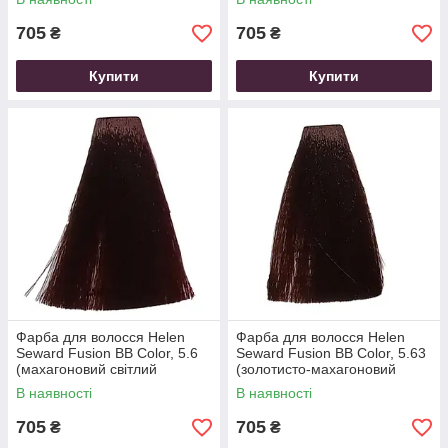
705
705
₴
₴
Купити
Купити
Фарба для волосся Helen
Фарба для волосся Helen
Seward Fusion BB Color, 5.6
Seward Fusion BB Color, 5.63
(махагоновий світлий
(золотисто-махагоновий
коричневий), 100 мл
світлий коричневий), 100 мл
В наявності
В наявності
705
705
₴
₴