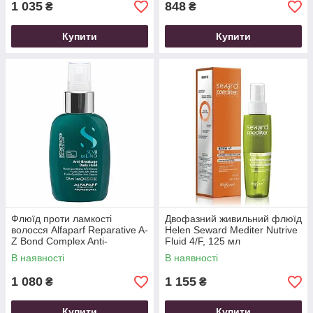
1 035
848
₴
₴
Купити
Купити
Флюїд проти ламкості
Двофазний живильний флюїд
волосся Alfaparf Reparative A-
Helen Seward Mediter Nutrive
Z Bond Complex Anti-
Fluid 4/F, 125 мл
Breakage Daily Fluid, 125 мл
В наявності
В наявності
1 080
1 155
₴
₴
Купити
Купити