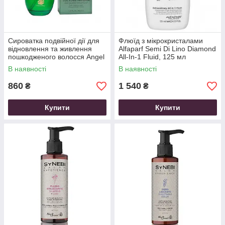
Сироватка подвійної дії для
Флюїд з мікрокристалами
відновлення та живлення
Alfaparf Semi Di Lino Diamond
пошкодженого волосся Angel
All-In-1 Fluid, 125 мл
Professional Dual Repair Hair
В наявності
В наявності
Serum, 50 мл
860
1 540
₴
₴
Купити
Купити