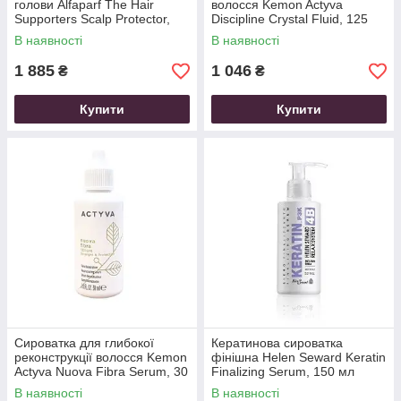
голови Alfaparf The Hair
волосся Kemon Actyva
Supporters Scalp Protector,
Discipline Crystal Fluid, 125
156 мл (12*13 мл)
мл
В наявності
В наявності
1 885
1 046
₴
₴
Купити
Купити
Сироватка для глибокої
Кератинова сироватка
реконструкції волосся Kemon
фінішна Helen Seward Keratin
Actyva Nuova Fibra Serum, 30
Finalizing Serum, 150 мл
мл
В наявності
В наявності