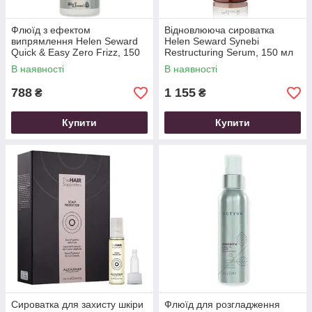
Флюїд з ефектом
Відновлююча сироватка
випрямлення Helen Seward
Helen Seward Synebi
Quick & Easy Zero Frizz, 150
Restructuring Serum, 150 мл
мл
В наявності
В наявності
788
1 155
₴
₴
Купити
Купити
Сироватка для захисту шкіри
Флюїд для розгладження