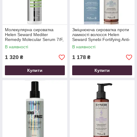
Молекулярна сироватка
Зміцнююча сироватка проти
Helen Seward Mediter
ламкості волосся Helen
Remedy Molecular Serum 7/F,
Seward Synebi Fortifying Anti-
150 мл
Breakage Serum, 150 мл
В наявності
В наявності
1 320
1 178
₴
₴
Купити
Купити