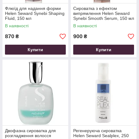
Флюїд для надання форми
Сироватка з ефектом
Helen Seward Synebi Shaping
випрямлення Helen Seward
Fluid, 150 мл
Synebi Smooth Serum, 150 мл
В наявності
В наявності
870
900
₴
₴
Купити
Купити
Двофазна сироватка для
Регенеруюча сироватка
розгладження волосся
Helen Seward Sealplex, 250