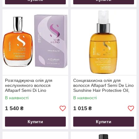
Pозглaджуюча олія для
Сонцезахисна олія для
неслухняного волосся
волосся Alfaparf Semi De Lino
Alfaparf Semi Di Lino
Sunshine Hair Protective Oil,
Smoothing Oil, 100 мл
125 мл
В наявності
В наявності
1 540
1 015
₴
₴
Купити
Купити