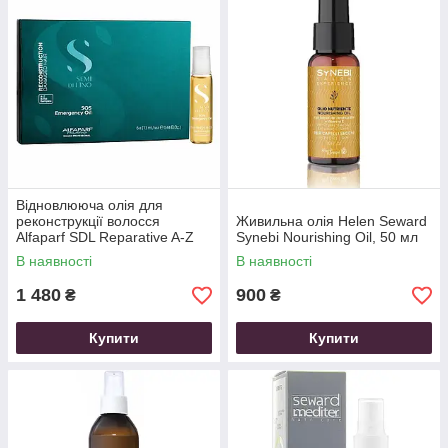
Відновлююча олія для
реконструкції волосся
Живильна олія Helen Seward
Alfaparf SDL Reparative A-Z
Synebi Nourishing Oil, 50 мл
Bond Complex SOS
В наявності
В наявності
Emergency Oil, 78 мл (6*13
мл)
1 480
900
₴
₴
Купити
Купити