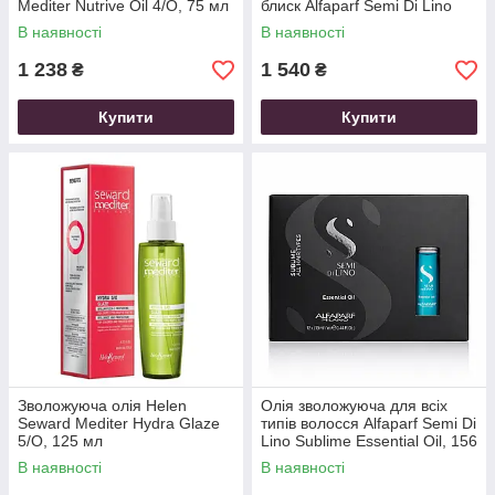
Mediter Nutrive Oil 4/O, 75 мл
блиск Alfaparf Semi Di Lino
Sublime Cristalli Spray, 125 мл
В наявності
В наявності
1 238
1 540
₴
₴
Купити
Купити
Зволожуюча олія Helen
Олія зволожуюча для всіх
Seward Mediter Hydra Glaze
типів волосся Alfaparf Semi Di
5/O, 125 мл
Lino Sublime Essential Oil, 156
мл (12*13 мл)
В наявності
В наявності