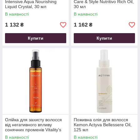
Intensive Aqua Nourishing
Care & Style Nutritivo Rich Oil,
Liquid Crystal, 30 мл
30 мл
В наявності
В наявності
1 132
1 162
₴
₴
Купити
Купити
Олійка для захисту волосся
Поживна олія для волосся
від негативного впливу
Kemon Actyva Bellessere Oil,
сонячних променів Vitality's
125 мл
Care & Style Sole Protect Oil,
В наявності
В наявності
125 мл