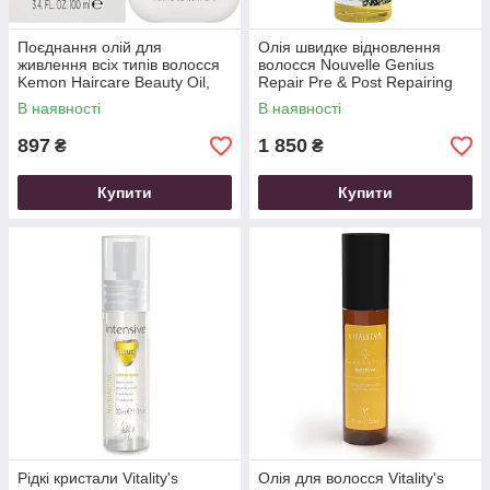
Поєднання олій для
Олія швидке відновлення
живлення всіх типів волосся
волосся Nouvelle Genius
Kemon Haircare Beauty Oil,
Repair Pre & Post Repairing
100 мл
Routine, 100 мл
В наявності
В наявності
897
1 850
₴
₴
Купити
Купити
Рідкі кристали Vitality's
Олія для волосся Vitality's