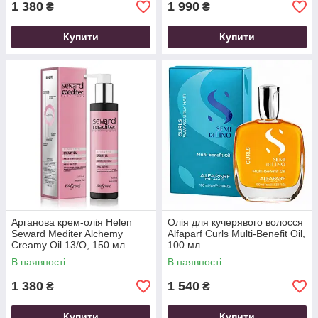
1 380
1 990
₴
₴
Купити
Купити
Арганова крем-олія Helen
Олія для кучерявого волосся
Seward Mediter Alchemy
Alfaparf Curls Multi-Benefit Oil,
Creamy Oil 13/O, 150 мл
100 мл
В наявності
В наявності
1 380
1 540
₴
₴
Купити
Купити