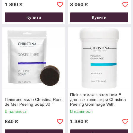
1 800
3 060
₴
₴
Купити
Купити
Пілінг-гомаж з вітаміном Е
Пілінгове мило Christina Rose
для всіх типів шкіри Christina
de Mer Peeling Soap 30 г
Peeling Gommage With
Vitamin E 250 мл
В наявності
В наявності
840
1 380
₴
₴