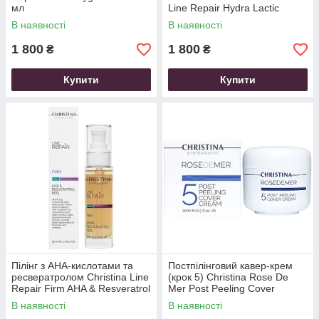
мл
Line Repair Hydra Lactic
Intense Peel 50 мл
В наявності
В наявності
1 800
1 800
₴
₴
Купити
Купити
Пілінг з AHA-кислотами та
Постпілінговий кавер-крем
ресвератролом Christina Line
(крок 5) Christina Rose De
Repair Firm AHA & Resveratrol
Mer Post Peeling Cover
Peel 50 мл
Cream 20 мл
В наявності
В наявності