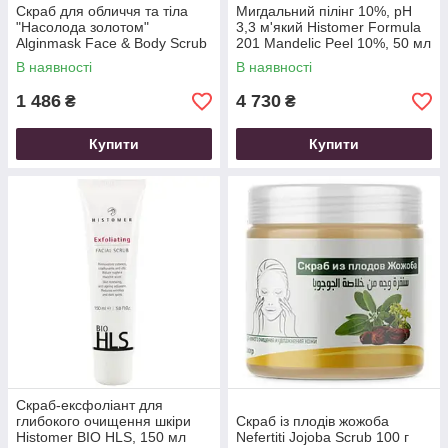
Скраб для обличчя та тіла
Мигдальний пілінг 10%, рН
"Насолода золотом"
3,3 м'який Histomer Formula
Alginmask Face & Body Scrub
201 Mandelic Peel 10%, 50 мл
With Champage, 150 мл
В наявності
В наявності
1 486
4 730
₴
₴
Купити
Купити
Скраб-ексфоліант для
глибокого очищення шкіри
Скраб із плодів жожоба
Histomer BIO HLS, 150 мл
Nefertiti Jojoba Scrub 100 г