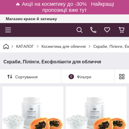
🔥 Акції на косметику до -30% Найкращі
пропозиції вже тут
Магазин краси й затишку
КАТАЛОГ
Косметика для обличчя
Скраби, Пілінги, 
Скраби, Пілінги, Ексфоліанти для обличчя
Сортування
0
Фільтри