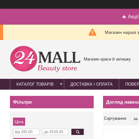
🔥 Акці
Магазин наразі 
Магазин краси й затишку
КАТАЛОГ ТОВАРІВ
ДОСТАВКА І ОПЛАТА
ПОВЕР
Фільтри
Догляд навко
Ціна