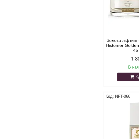
Золота ліфтинг
Histomer Golde
45
1 8
В ная
К
NFT-066