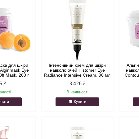
аска для шкіри
Інтенсивний крем для шкіри
Альгі
 Alginmask Eye
навколо очей Histomer Eye
навко
Off Mask, 200 г
Radiance Intensive Cream, 90 мл
Contou
5 ₴
3 426 ₴
вності
В наявності
упити
Купити