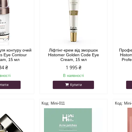
для контуру очей
Ліфтінг-крем від зморшок
Профес
ris Eye Contour
Histomer Golden Code Eye
Histom
eam, 15 мл
Cream, 15 мл
Profe
34 ₴
1 995 ₴
вності
В наявності
упити
Купити
Mini-011
Mini