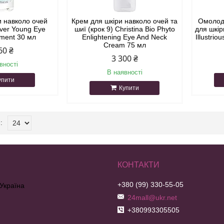
и навколо очей
Крем для шкіри навколо очей та
Омолод
ever Young Eye
шиї (крок 9) Christina Bio Phyto
для шкір
tment 30 мл
Enlightening Eye And Neck
Illustri
Cream 75 мл
60 ₴
3 300 ₴
вності
В наявності
упити
Купити
+380 (99) 330-55-05
 Україна
24mall@ukr.net
+380993305505