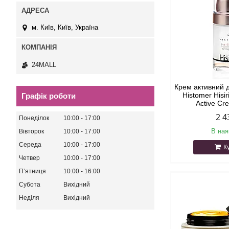
м. Київ, Київ, Україна
24MALL
Крем активний 
Histomer Hisi
Графік роботи
Active Cr
2 4
Понеділок
10:00
17:00
В ная
Вівторок
10:00
17:00
Середа
10:00
17:00
К
Четвер
10:00
17:00
Пʼятниця
10:00
16:00
Субота
Вихідний
Неділя
Вихідний