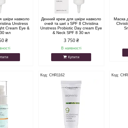
я шкіри навколо
Денний крем для шкіри навколо
Маска 
ristina Unstress
очей та шиї з SPF 8 Christina
Christ
ght Cream Eye &
Unstress Probiotic Day cream Eye
S
 30 мл
& Neck SPF 8 30 мл
50 ₴
3 750 ₴
вності
В наявності
упити
Купити
CHR1162
CHR