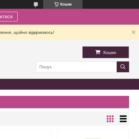
Кошик
итися
лення, щойно відкриємось!
Кошик