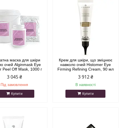
натна маска для шкіри
Крем для шкіри, що зміцнює
ло очей Alginmask Eye
навколо очей Histomer Eye
r Peel Off Mask, 1000 г
Firming Refining Cream, 90 мл
3 045 ₴
3 912 ₴
Під замовлення
В наявності
Купити
Купити