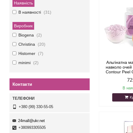
Наявність
В наявності
31
Виробник
Biogena
2
Christina
20
Histomer
7
Альгінатна м
minimi
2
навколо очей
Contour Peel 
72
Контакти
В ная
К
+380 (99) 330-55-05
24mall@ukr.net
+380993305505