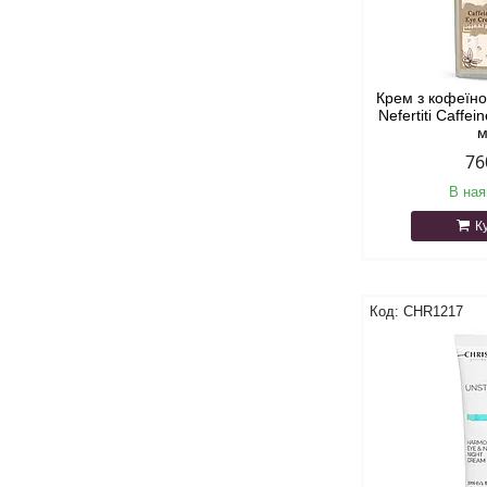
Крем з кофеїн
Nefertiti Caffe
76
В ная
К
CHR1217