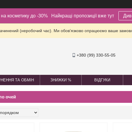
ї на косметику до -30% Найкращі пропозиції вже тут
Див
зачинений (неробочий час). Ми обов'язково опрацюємо ваше замов
+380 (99) 330-55-05
НЕННЯ ТА ОБМІН
ЗНИЖКИ %
ВІДГУКИ
ло очей