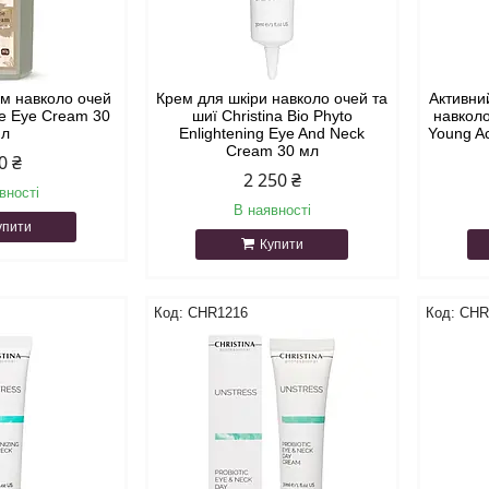
ом навколо очей
Крем для шкіри навколо очей та
Активни
ine Eye Cream 30
шиї Christina Bio Phyto
навколо
мл
Enlightening Eye And Neck
Young Ac
Cream 30 мл
0 ₴
2 250 ₴
вності
В наявності
упити
Купити
CHR1216
CHR