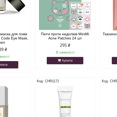
-маска для повік
Патчі проти недоліків MiniMi
Тканинні
n Code Eye Mask,
Acne Patches 24 шт
 мл
295 ₴
89 ₴
В наявності
вності
Купити
упити
CHR1172
CHR