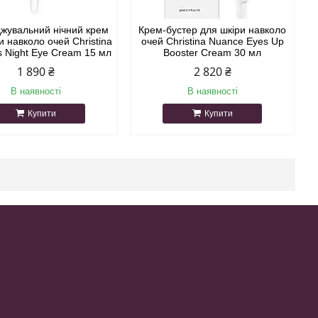
жувальний нічний крем
Крем-бустер для шкіри навколо
и навколо очей Christina
очей Christina Nuance Eyes Up
ous Night Eye Cream 15 мл
Booster Cream 30 мл
1 890 ₴
2 820 ₴
В наявності
В наявності
Купити
Купити