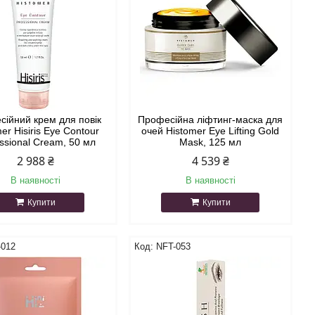
ійний крем для повік
Професійна ліфтинг-маска для
er Hisiris Eye Contour
очей Histomer Eye Lifting Gold
ssional Cream, 50 мл
Mask, 125 мл
2 988 ₴
4 539 ₴
В наявності
В наявності
Купити
Купити
-012
NFT-053