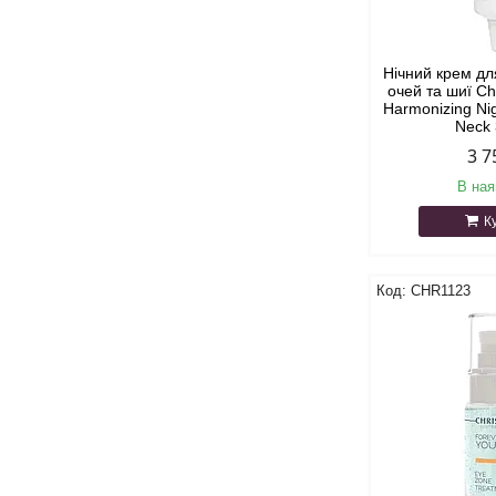
Нічний крем дл
очей та шиї Ch
Harmonizing Ni
Neck
3 7
В ная
К
CHR1123