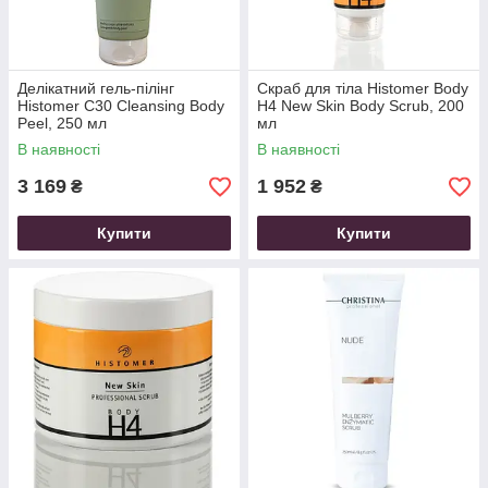
Делікатний гель-пілінг
Скраб для тіла Histomer Body
Histomer C30 Cleansing Body
H4 New Skin Body Scrub, 200
Peel, 250 мл
мл
В наявності
В наявності
3 169
1 952
₴
₴
Купити
Купити