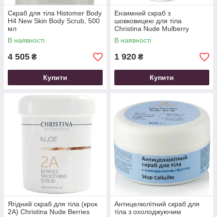
Скраб для тіла Histomer Body
Ензимний скраб з
H4 New Skin Body Scrub, 500
шовковицею для тіла
мл
Christina Nude Mulberry
Enzymatic Scrub 250 мл
В наявності
В наявності
4 505
1 920
₴
₴
Купити
Купити
Ягідний скраб для тіла (крок
Антицелюлітний скраб для
2A) Christina Nude Berries
тіла з охолоджуючим