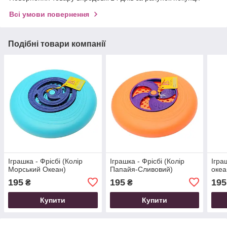
Всі умови повернення
Подібні товари компанії
Іграшка - Фрісбі (Колір
Іграшка - Фрісбі (Колір
Ігра
Морський Океан)
Папайя-Сливовий)
океа
195
195
195
₴
₴
Купити
Купити