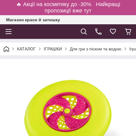
🔥 Акції на косметику до -30% Найкращі
пропозиції вже тут
Магазин краси й затишку
КАТАЛОГ
ІГРАШКИ
Для гри з піском та водою
Ігр