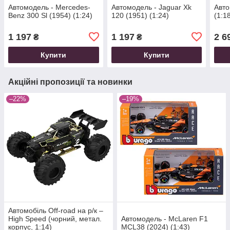
Автомодель - Mercedes-
Автомодель - Jaguar Xk
Авто
Benz 300 Sl (1954) (1:24)
120 (1951) (1:24)
(1:1
1 197
1 197
2 6
₴
₴
Купити
Купити
Акційні пропозиції та новинки
–22%
–19%
Автомобіль Off-road на р/к –
High Speed (чорний, метал.
Автомодель - McLaren F1
корпус, 1:14)
MCL38 (2024) (1:43)