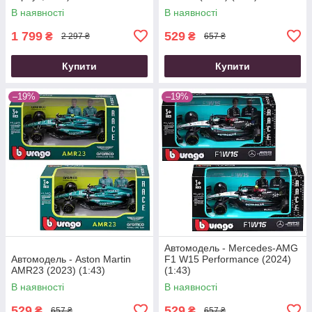
В наявності
В наявності
1 799
529
₴
₴
2 297 ₴
657 ₴
Купити
Купити
–19%
–19%
Автомодель - Mercedes-AMG
Автомодель - Aston Martin
F1 W15 Performance (2024)
AMR23 (2023) (1:43)
(1:43)
В наявності
В наявності
529
529
₴
₴
657 ₴
657 ₴