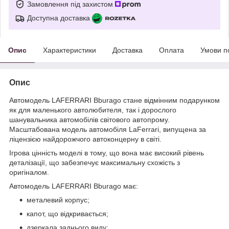
Замовлення під захистом
Доступна доставка
Опис
Характеристики
Доставка
Оплата
Умови п
Опис
Автомодель LAFERRARI Bburago стане відмінним подарунком
як для маленького автолюбителя, так і дорослого
шанувальника автомобілів світового автопрому.
Масштабована модель автомобіля LaFerrari, випущена за
ліцензією найдорожчого автоконцерну в світі.
Ігрова цінність моделі в тому, що вона має високий рівень
деталізації, що забезпечує максимальну схожість з
оригіналом.
Автомодель LAFERRARI Bburago має:
металевий корпус;
капот, що відкривається;
дзеркала заднього виду;