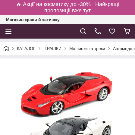
🔥 Акції на косметику до -30% Найкращі
пропозиції вже тут
Магазин краси й затишку
КАТАЛОГ
ІГРАШКИ
Машинки та треки
Автомодель 