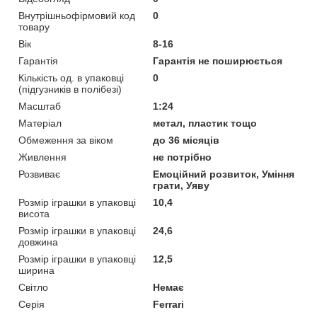
Внутрішньофірмовий код
0
товару
Вік
8-16
Гарантія
Гарантія не поширюється
Кількість од. в упаковці
0
(підгузників в полібезі)
Масштаб
1:24
Матеріал
метал, пластик тощо
Обмеження за віком
до 36 місяців
Живлення
не потрібно
Розвиває
Емоційний розвиток, Уміння
грати, Уяву
Розмір іграшки в упаковці
10,4
висота
Розмір іграшки в упаковці
24,6
довжина
Розмір іграшки в упаковці
12,5
ширина
Світло
Немає
Серія
Ferrari