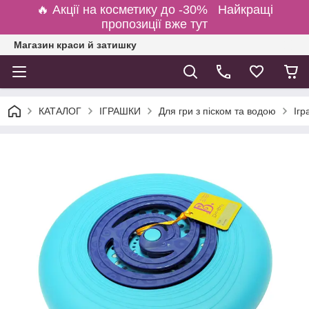
🔥 Акції на косметику до -30% Найкращі
пропозиції вже тут
Магазин краси й затишку
КАТАЛОГ
ІГРАШКИ
Для гри з піском та водою
Ігр