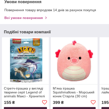
Умови повернення
Повернення товару впродовж 14 днів за рахунок покупця
Всі умови повернення
Подібні товари компанії
Стретч-іграшка у вигляді
М'яка іграшка
Ігра
тварини серії Legend of
Squishmallows - Морський
лайм
animals Максі - Хранителі
коник Старла (30 cm)
океану(в дисп.)
155
399
195
₴
₴