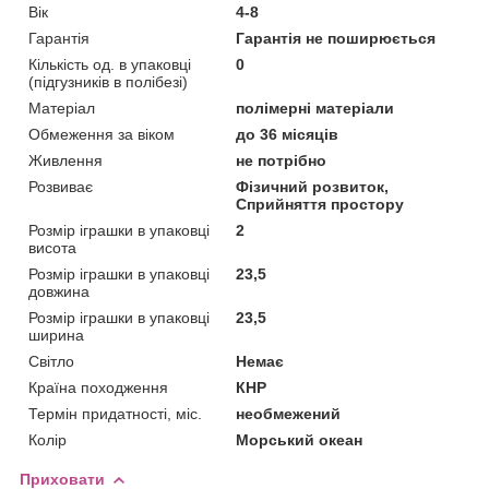
Вік
4-8
Гарантія
Гарантія не поширюється
Кількість од. в упаковці
0
(підгузників в полібезі)
Матеріал
полімерні матеріали
Обмеження за віком
до 36 місяців
Живлення
не потрібно
Розвиває
Фізичний розвиток,
Сприйняття простору
Розмір іграшки в упаковці
2
висота
Розмір іграшки в упаковці
23,5
довжина
Розмір іграшки в упаковці
23,5
ширина
Світло
Немає
Країна походження
КНР
Термін придатності, міс.
необмежений
Колір
Морський океан
Приховати