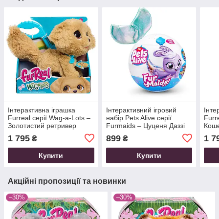
Інтерактивна іграшка
Інтерактивний ігровий
Інте
Furreal серії Wag-a-Lots –
набір Pets Alive серії
Furr
Золотистий ретривер
Furmaids – Цуценя Даззі
Кош
1 795
899
1 7
₴
₴
Купити
Купити
Акційні пропозиції та новинки
–30%
–30%