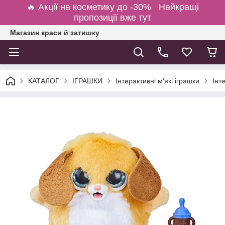
🔥 Акції на косметику до -30% Найкращі
пропозиції вже тут
Магазин краси й затишку
КАТАЛОГ
ІГРАШКИ
Інтерактивні м'які іграшки
Інт