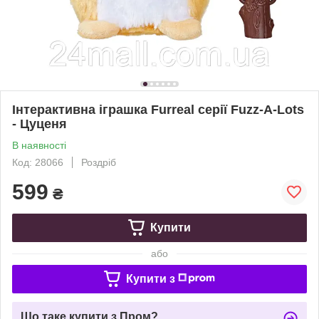
Інтерактивна іграшка Furreal серії Fuzz-A-Lots
- Цуценя
В наявності
Код: 28066
Роздріб
599
₴
Купити
або
Купити з
Що таке купити з Пром?