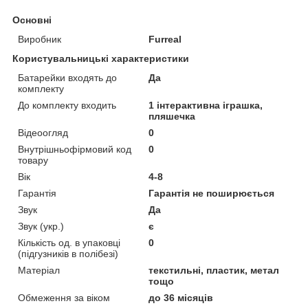
Основні
Виробник
Furreal
Користувальницькі характеристики
Батарейки входять до
Да
комплекту
До комплекту входить
1 інтерактивна іграшка,
пляшечка
Відеоогляд
0
Внутрішньофірмовий код
0
товару
Вік
4-8
Гарантія
Гарантія не поширюється
Звук
Да
Звук (укр.)
є
Кількість од. в упаковці
0
(підгузників в полібезі)
Матеріал
текстильні, пластик, метал
тощо
Обмеження за віком
до 36 місяців