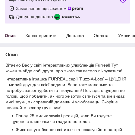
Замовлення під захистом
Доступна доставка
Опис
Характеристики
Доставка
Оплата
Умови п
Опис
Вітаємо Вас у світі інтерактивних улюбленців Furreal! Тут
кожен знайде собі друга, про якого так весело піклуватися!
Інтерактивна іграшка FURREAL серії 'Fuzz-A-Lots' – ЦУЦЕНЯ
– милий друг для всієї родини. Воно таке маленьке та
потребує вашої турботи та піклування! Погладьте цуценя по
голові, щоб побачити, як його животик світиться та він видає
милі звуки, як справжній домашній улюбленець. Скоріше
починайте веселу гру з ним!
Понад 25 милих звуків і реакцій, коли Ви годуєте
цуценя з пляшечки чи гладите по голові!
Животик улюбленця світиться та показує його настрій