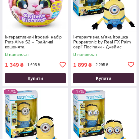
Інтерактивний ігровий набір
Інтерактивна м'яка іграшка
Pets Alive S2 – Грайливі
Puppetronic by Real FX Palm
кошенята
серії Посіпаки - Джеймс
В наявності
В наявності
1 349
1 899
₴
₴
1 695 ₴
2 295 ₴
Купити
Купити
–17%
–17%