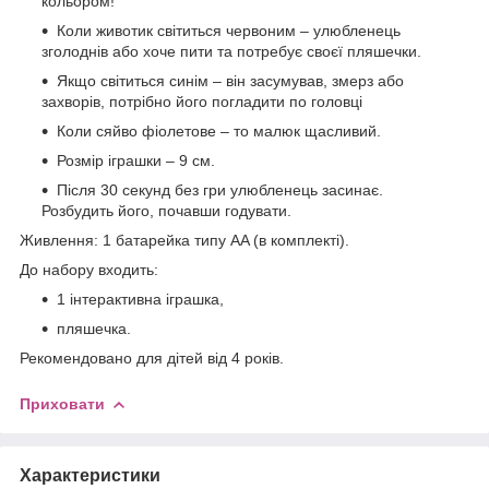
кольором!
Коли животик світиться червоним – улюбленець
зголоднів або хоче пити та потребує своєї пляшечки.
Якщо світиться синім – він засумував, змерз або
захворів, потрібно його погладити по головці
Коли сяйво фіолетове – то малюк щасливий.
Розмір іграшки – 9 см.
Після 30 секунд без гри улюбленець засинає.
Розбудить його, почавши годувати.
Живлення: 1 батарейка типу AA (в комплекті).
До набору входить:
1 інтерактивна іграшка,
пляшечка.
Рекомендовано для дітей від 4 років.
Приховати
Характеристики