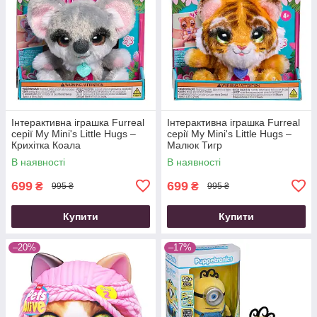
Інтерактивна іграшка Furreal
Інтерактивна іграшка Furreal
серії My Mini's Little Hugs –
серії My Mini's Little Hugs –
Крихітка Коала
Малюк Тигр
В наявності
В наявності
699
699
₴
₴
995 ₴
995 ₴
Купити
Купити
–20%
–17%