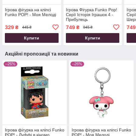
Ігрова фігурка на кліпсі
Ігрова Фігурка Funko Pop!
Ігро
Funko POP! - Моя Мелоді
Серії Історія Іграшок 4 -
Сері
Прибулець
Шер
329
749
749
₴
₴
445 ₴
945 ₴
Купити
Купити
Акційні пропозиції та новинки
–26%
–26%
Ігрова фігурка на кліпсі Funko
Ігрова фігурка на кліпсі Funko
POP! - Луффі в кіномо
POP! - Моя Мелоді