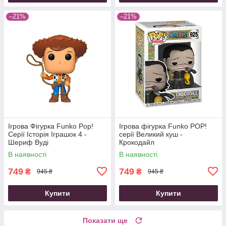
–21%
–21%
Ігрова Фігурка Funko Pop!
Ігрова фігурка Funko POP!
Серії Історія Іграшок 4 -
cерії Великий куш -
Шериф Вуді
Крокодайл
В наявності
В наявності
749
749
₴
₴
945 ₴
945 ₴
Купити
Купити
Показати ще