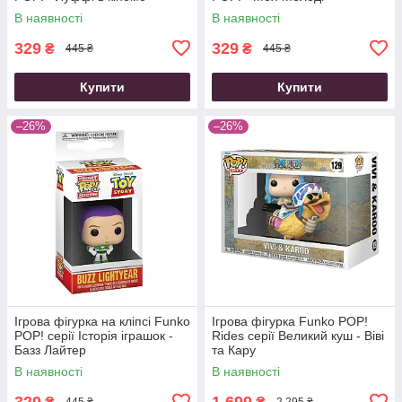
В наявності
В наявності
329
329
₴
₴
445 ₴
445 ₴
Купити
Купити
–26%
–26%
Ігрова фігурка на кліпсі Funko
Ігрова фігурка Funko POP!
POP! серії Історія іграшок -
Rides cерії Великий куш - Віві
Базз Лайтер
та Кару
В наявності
В наявності
329
1 699