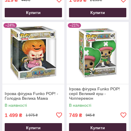
₴
₴
445 ₴
2 295 ₴
Купити
Купити
–24%
–21%
Ігрова фігурка Funko POP!
Ігрова фігурка Funko POP! -
cерії Великий куш -
Голодна Велика Мама
Чопперемон
В наявності
В наявності
1 499
749
₴
₴
1 975 ₴
945 ₴
Купити
Купити