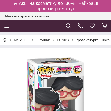
🔥 Акції на косметику до -30% Найкращі
пропозиції вже тут
Магазин краси й затишку
КАТАЛОГ
ІГРАШКИ
FUNKO
Ігрова фігурка Funko