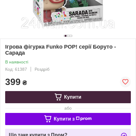
Ігрова фігурка Funko POP! серії Боруто -
Сарада
В наявності
Код: 61387
Роздріб
399
₴
Купити
або
Купити з
Що таке купити з Пром?