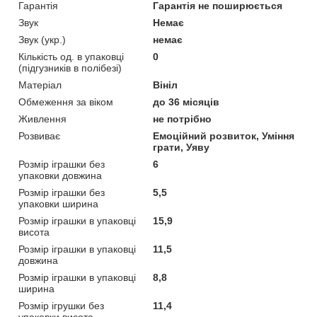
Гарантія
Гарантія не поширюється
Звук
Немає
Звук (укр.)
немає
Кількість од. в упаковці
0
(підгузників в полібезі)
Матеріал
Вініл
Обмеження за віком
до 36 місяців
Живлення
не потрібно
Розвиває
Емоційний розвиток, Уміння
грати, Уяву
Розмір іграшки без
6
упаковки довжина
Розмір іграшки без
5,5
упаковки ширина
Розмір іграшки в упаковці
15,9
висота
Розмір іграшки в упаковці
11,5
довжина
Розмір іграшки в упаковці
8,8
ширина
Розмір ігрушки без
11,4
упаковки висота