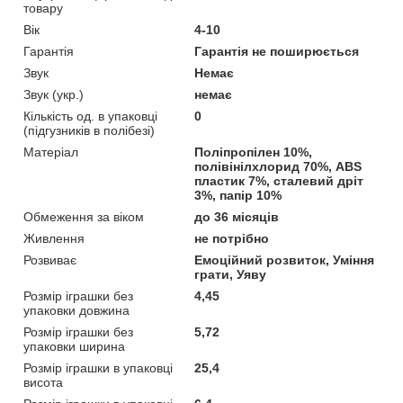
товару
Вік
4-10
Гарантія
Гарантія не поширюється
Звук
Немає
Звук (укр.)
немає
Кількість од. в упаковці
0
(підгузників в полібезі)
Матеріал
Поліпропілен 10%,
полівінілхлорид 70%, ABS
пластик 7%, сталевий дріт
3%, папір 10%
Обмеження за віком
до 36 місяців
Живлення
не потрібно
Розвиває
Емоційний розвиток, Уміння
грати, Уяву
Розмір іграшки без
4,45
упаковки довжина
Розмір іграшки без
5,72
упаковки ширина
Розмір іграшки в упаковці
25,4
висота