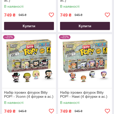
ас.)
ас.)
В наявності
В наявності
749
749
₴
₴
945 ₴
945 ₴
Купити
Купити
–21%
–21%
Набір ігрових фігурок Bitty
Набір ігрових фігурок Bitty
POP! - Усопп (4 фігурки в ас.)
POP! - Намі (4 фігурки в ас.)
В наявності
В наявності
749
749
₴
₴
945 ₴
945 ₴