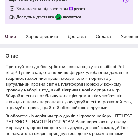
Замовлення під захистом
Доступна доставка
Опис
Характеристики
Доставка
Оплата
Умови п
Опис
Приготуйтеся до безтурботних веселощів у світі Littlest Pet
Shop! Тут ви знайдете не лише фігурки улюблених домашніх
тваринок і захопливі ігрові набори, але й поринете у
віртуальний ігровий світ на платформі Roblox! У кожному
ігровому наборі є код, який відкриває нові сюрпризи у грі!
Збирайте свою найбільшу колекцію домашніх улюбленців,
знаходьте нових персонажів, досліджуйте світи, розважайтесь,
отримуйте призи, грайте й обмінюйтесь з друзями!
Знайомтесь із чарівним тріо друзів з ігрового набору LITTLEST
PET SHOP – НАСТРІЙ ОСТРОВА! Вони вирушають у цікаву
морську подорож і запрошують друзів до своєї команди! Тож
не чекайте та скоріш приєднуйтесь до них разом з іншими