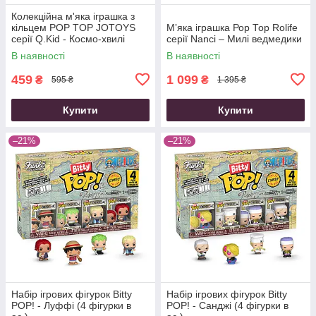
Колекційна м'яка іграшка з
кільцем POP TOP JOTOYS
Мʼяка іграшка Рор Тор Rolife
серії Q.Kid - Космо-хвилі
серії Nanci – Милі ведмедики
В наявності
В наявності
459
1 099
₴
₴
595 ₴
1 395 ₴
Купити
Купити
–21%
–21%
Набір ігрових фігурок Bitty
Набір ігрових фігурок Bitty
POP! - Луффі (4 фігурки в
POP! - Санджі (4 фігурки в