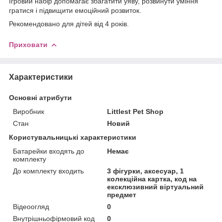
Ігровий набір допомагає збагатити уяву, розвинути уміння
гратися і підвищити емоційний розвиток.
Рекомендовано для дітей від 4 років.
Приховати
Характеристики
Основні атрибути
Виробник
Littlest Pet Shop
Стан
Новий
Користувальницькі характеристики
Батарейки входять до
Немає
комплекту
До комплекту входить
3 фігурки, аксесуар, 1
колекційна картка, код на
ексклюзивний віртуальний
предмет
Відеоогляд
0
Внутрішньофірмовий код
0