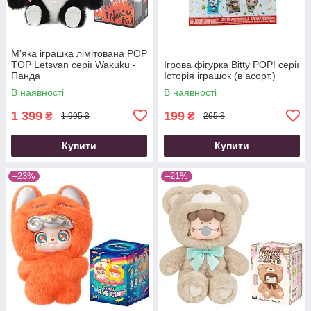
М'яка іграшка лімітована POP
TOP Letsvan серії Wakuku -
Ігрова фігурка Bitty POP! серії
Панда
Історія іграшок (в асорт.)
В наявності
В наявності
1 399
199
₴
₴
1 995 ₴
265 ₴
Купити
Купити
–23%
–21%