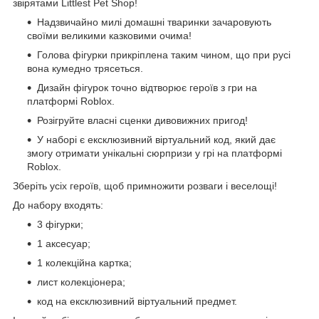
звірятами Littlest Pet Shop!
Надзвичайно милі домашні тваринки зачаровують
своїми великими казковими очима!
Голова фігурки прикріплена таким чином, що при русі
вона кумедно трясеться.
Дизайн фігурок точно відтворює героїв з гри на
платформі Roblox.
Розігруйте власні сценки дивовижних пригод!
У наборі є ексклюзивний віртуальний код, який дає
змогу отримати унікальні сюрпризи у грі на платформі
Roblox.
Зберіть усіх героїв, щоб примножити розваги і веселощі!
До набору входять:
3 фігурки;
1 аксесуар;
1 колекційна картка;
лист колекціонера;
код на ексклюзивний віртуальний предмет.