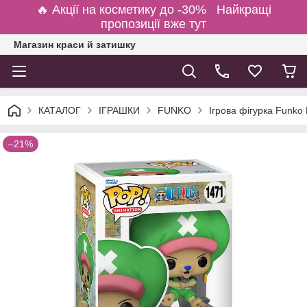
🔥 Акції на косметику до -30% Найкращі
пропозиції вже тут
Магазин краси й затишку
КАТАЛОГ
ІГРАШКИ
FUNKO
Ігрова фігурка Funko
–21%