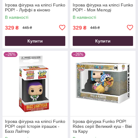
Ігрова фігурка на кліпсі Funko
Ігрова фігурка на кліпсі Funko
POP! - Луффі в кіномо
POP! - Моя Мелоді
В наявності
В наявності
329
329
₴
₴
445 ₴
445 ₴
Купити
Купити
–26%
–26%
Ігрова фігурка на кліпсі Funko
Ігрова фігурка Funko POP!
POP! серії Історія іграшок -
Rides cерії Великий куш - Віві
Базз Лайтер
та Кару