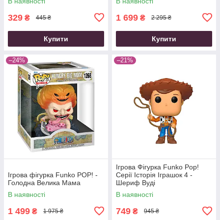
В наявності
В наявності
329
1 699
₴
₴
445 ₴
2 295 ₴
Купити
Купити
–24%
–21%
Ігрова Фігурка Funko Pop!
Ігрова фігурка Funko POP! -
Серії Історія Іграшок 4 -
Голодна Велика Мама
Шериф Вуді
В наявності
В наявності
1 499
749
₴
₴
1 975 ₴
945 ₴