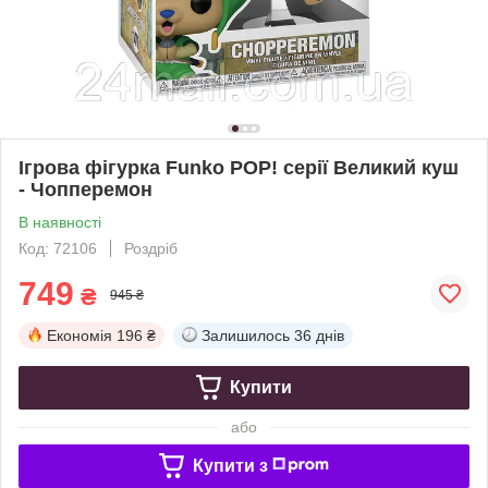
Ігрова фігурка Funko POP! cерії Великий куш
- Чопперемон
В наявності
Код: 72106
Роздріб
749
₴
945 ₴
Економія
196 ₴
Залишилось
36 днів
Купити
або
Купити з