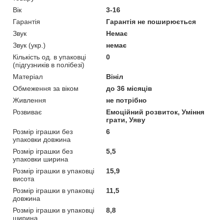
Вік
3-16
Гарантія
Гарантія не поширюється
Звук
Немає
Звук (укр.)
немає
Кількість од. в упаковці
0
(підгузників в полібезі)
Матеріал
Вініл
Обмеження за віком
до 36 місяців
Живлення
не потрібно
Розвиває
Емоційний розвиток, Уміння
грати, Уяву
Розмір іграшки без
6
упаковки довжина
Розмір іграшки без
5,5
упаковки ширина
Розмір іграшки в упаковці
15,9
висота
Розмір іграшки в упаковці
11,5
довжина
Розмір іграшки в упаковці
8,8
ширина