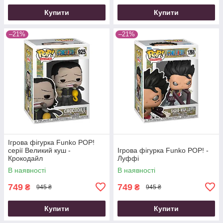
Купити
Купити
–21%
–21%
Ігрова фігурка Funko POP!
cерії Великий куш -
Ігрова фігурка Funko POP! -
Крокодайл
Луффі
В наявності
В наявності
749
749
₴
₴
945 ₴
945 ₴
Купити
Купити