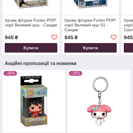
Ігрова фігурка Funko POP!
Ігрова фігурка Funko POP!
Ігро
cерії Великий куш - Санджі
серії Великий куш S1 -
cері
Санджі
Сан
945
945
945
₴
₴
Купити
Купити
Акційні пропозиції та новинки
–26%
–26%