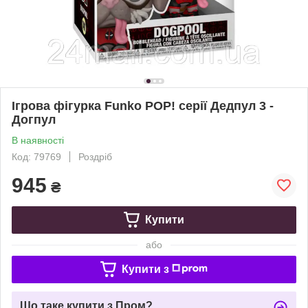
Ігрова фігурка Funko POP! серії Дедпул 3 -
Догпул
В наявності
Код: 79769
Роздріб
945
₴
Купити
або
Купити з
Що таке купити з Пром?