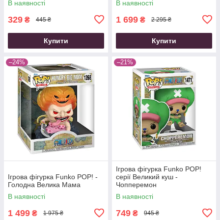
В наявності
В наявності
329
1 699
₴
₴
445 ₴
2 295 ₴
Купити
Купити
–24%
–21%
Ігрова фігурка Funko POP!
Ігрова фігурка Funko POP! -
cерії Великий куш -
Голодна Велика Мама
Чопперемон
В наявності
В наявності
1 499
749
₴
₴
1 975 ₴
945 ₴