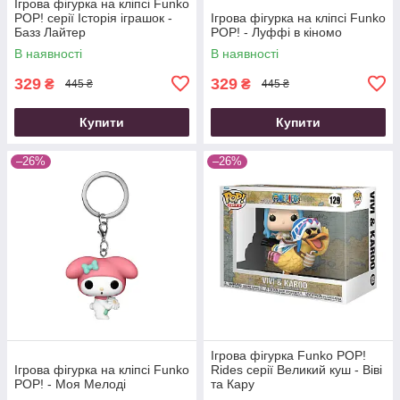
Ігрова фігурка на кліпсі Funko
POP! серії Історія іграшок -
Ігрова фігурка на кліпсі Funko
Базз Лайтер
POP! - Луффі в кіномо
В наявності
В наявності
329
329
₴
₴
445 ₴
445 ₴
Купити
Купити
–26%
–26%
Ігрова фігурка Funko POP!
Ігрова фігурка на кліпсі Funko
Rides cерії Великий куш - Віві
POP! - Моя Мелоді
та Кару