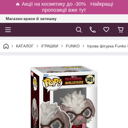
🔥 Акції на косметику до -30% Найкращі
пропозиції вже тут
Магазин краси й затишку
КАТАЛОГ
ІГРАШКИ
FUNKO
Ігрова фігурка Funko 