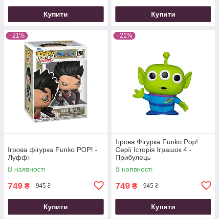
Купити
Купити
–21%
–21%
Ігрова Фігурка Funko Pop!
Ігрова фігурка Funko POP! -
Серії Історія Іграшок 4 -
Луффі
Прибулець
В наявності
В наявності
749
749
₴
₴
945 ₴
945 ₴
Купити
Купити