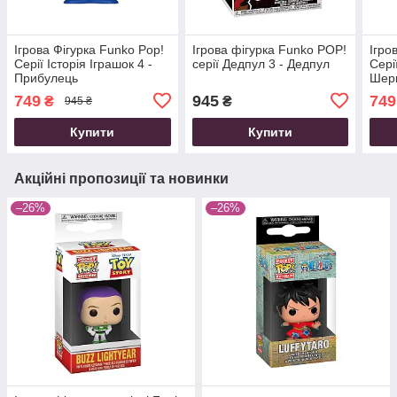
Ігрова Фігурка Funko Pop!
Ігрова фігурка Funko POP!
Ігро
Серії Історія Іграшок 4 -
серії Дедпул 3 - Дедпул
Сері
Прибулець
Шер
749
945
749
₴
₴
945 ₴
Купити
Купити
Акційні пропозиції та новинки
–26%
–26%