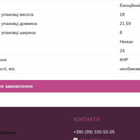
Емоційний
 упаковці висота
18
в упаковці довжина
21,59
в упаковці ширина
8
Немає
24
ння
КНР
ті, міс.
необмеж
ля замовлення
+380 (99) 330-55-05
 Україна