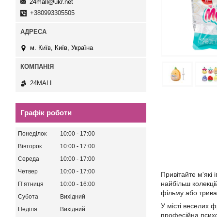
24mall@ukr.net
+380993305505
м. Київ, Київ, Україна
24MALL
Графік роботи
Понеділок
10:00
17:00
Вівторок
10:00
17:00
Середа
10:00
17:00
Четвер
10:00
17:00
Привітайте м'які
найбільш колекцій
Пʼятниця
10:00
16:00
фільму або тривал
Субота
Вихідний
У місті веселих ф
Неділя
Вихідний
професійна психо