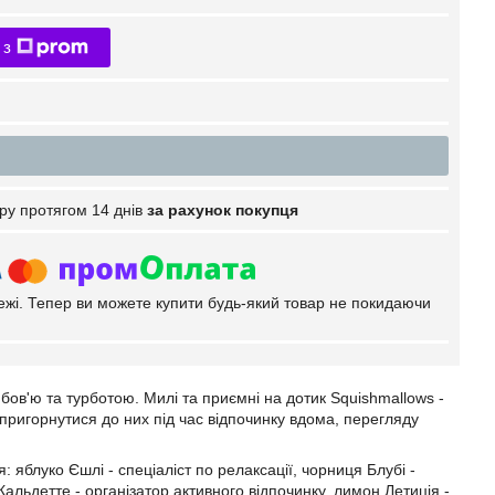
 з
ру протягом 14 днів
за рахунок покупця
тежі. Тепер ви можете купити будь-який товар не покидаючи
бов'ю та турботою. Милі та приємні на дотик Squishmallows -
б пригорнутися до них під час відпочинку вдома, перегляду
: яблуко Єшлі - спеціаліст по релаксації, чорниця Блубі -
альдетте - організатор активного відпочинку, лимон Летиція -