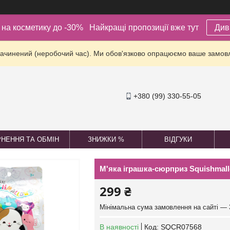
ї на косметику до -30% Найкращі пропозиції вже тут
Див
зачинений (неробочий час). Ми обов'язково опрацюємо ваше замов
+380 (99) 330-55-05
НЕННЯ ТА ОБМІН
ЗНИЖКИ %
ВІДГУКИ
М'яка іграшка-сюрприз Squishmall
299 ₴
Мінімальна сума замовлення на сайті — 
В наявності
Код:
SQCR07568