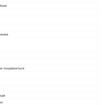
llows
р
грашка
 не поширюється
яців
но