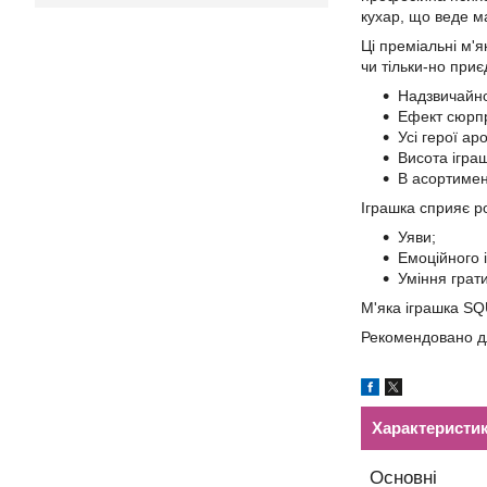
кухар, що веде м
Ці преміальні м'я
чи тільки-но при
Надзвичайно 
Ефект сюрпри
Усі герої ар
Висота іграш
В асортимент
Іграшка сприяє ро
Уяви;
Емоційного і
Уміння грати
М'яка іграшка S
Рекомендовано для
Характеристи
Основні