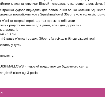
айстер-класи та кавунчик Вінсей - спеціально запрошена рок-зірка. 
кі іграшки чудово підходять для поповнення вашої колекції Squishma
єдналися познайомитися з Squishmallows! Зберіть усю колекцію різно
м'які та яскраві герої, що так приємно обіймати
зу - радість не тільки для дітей, але і для дорослих.
оматизовані.
ки - 13 cм.
і 6 видів м'яких іграшок. Зберіть їх усіх для більш цікавої гри!
звитку у дітей:
нтелекту;
.
QUISHMALLOWS - чудовий подарунок до будь-якого свята!
 дітей віком від 3 років.
ки