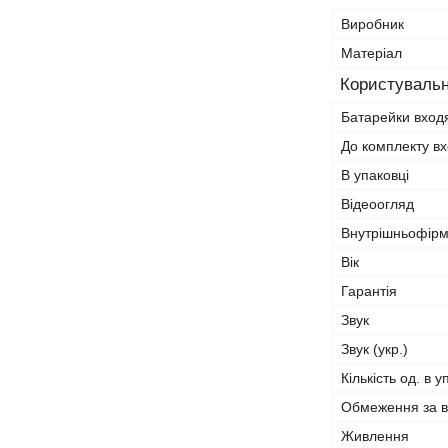
Виробник
Матеріал
Користувальн
Батарейки вход
До комплекту в
В упаковці
Відеоогляд
Внутрішньофірм
Вік
Гарантія
Звук
Звук (укр.)
Кількість од. в у
Обмеження за в
Живлення