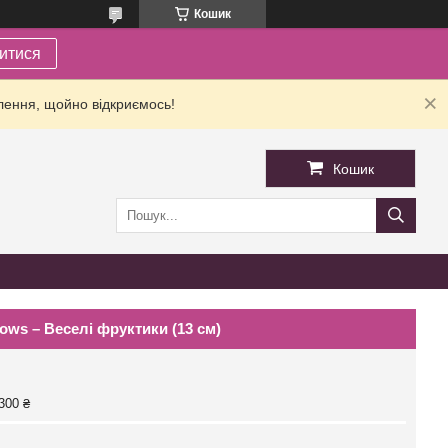
Кошик
итися
лення, щойно відкриємось!
Кошик
ows – Веселі фруктики (13 cм)
300 ₴