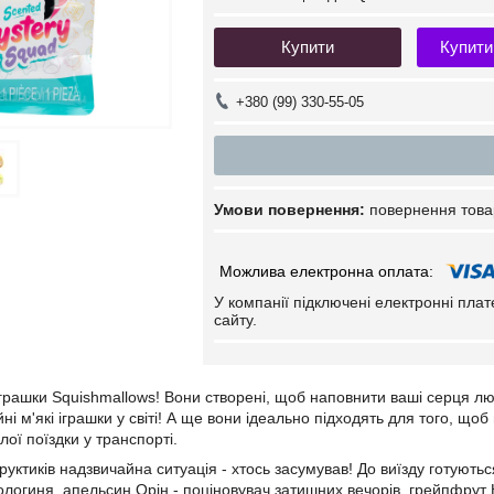
Купити
Купити
+380 (99) 330-55-05
повернення това
У компанії підключені електронні пла
сайту.
 іграшки Squishmallows! Вони створені, щоб наповнити ваші серця лю
ні м'які іграшки у світі! А ще вони ідеально підходять для того, що
ої поїздки у транспорті.
руктиків надзвичайна ситуація - хтось засумував! До виїзду готуються
логиня, апельсин Орін - поціновувач затишних вечорів, грейпфрут К