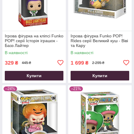
Ігрова фігурка на кліпсі Funko
Ігрова фігурка Funko POP!
POP! серії Історія іграшок -
Rides cерії Великий куш - Віві
Базз Лайтер
та Кару
В наявності
В наявності
329
1 699
₴
₴
445 ₴
2 295 ₴
Купити
Купити
–24%
–21%