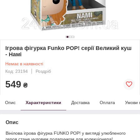
Ігрова фігурка Funko POP! cерії Великий куш
- Намі
Немає в наявності
Код: 23194
Роздріб
549
₴
Опис
Характеристики
Доставка
Оплата
Умови 
Опис
Вінілова ігрова фігурка FUNKO POP! у вигляді улюбленого
героя стане чудовим подарунком для колекціонера!