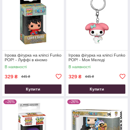
Ігрова фігурка на кліпсі Funko
Ігрова фігурка на кліпсі Funko
POP! - Луффі в кіномо
POP! - Моя Мелоді
В наявності
В наявності
329
329
₴
₴
445 ₴
445 ₴
Купити
Купити
–26%
–26%