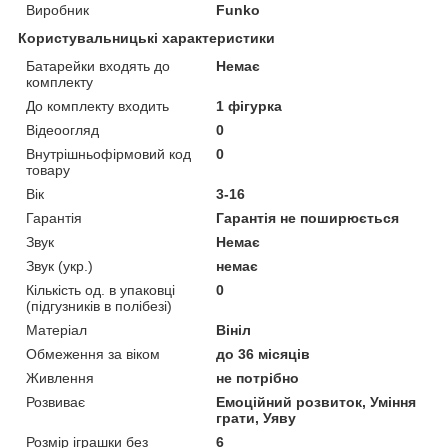
Виробник
Funko
Користувальницькі характеристики
Батарейки входять до
Немає
комплекту
До комплекту входить
1 фігурка
Відеоогляд
0
Внутрішньофірмовий код
0
товару
Вік
3-16
Гарантія
Гарантія не поширюється
Звук
Немає
Звук (укр.)
немає
Кількість од. в упаковці
0
(підгузників в полібезі)
Матеріал
Вініл
Обмеження за віком
до 36 місяців
Живлення
не потрібно
Розвиває
Емоційний розвиток, Уміння
грати, Уяву
Розмір іграшки без
6