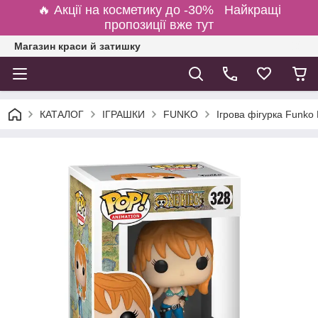
🔥 Акції на косметику до -30% Найкращі
пропозиції вже тут
Магазин краси й затишку
КАТАЛОГ
ІГРАШКИ
FUNKO
Ігрова фігурка Funko 