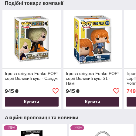
Подібні товари компанії
Ігрова фігурка Funko POP!
Ігрова фігурка Funko POP!
Ігро
cерії Великий куш - Санджі
серії Великий куш S1 -
cері
Намі
Чоп
945
945
749
₴
₴
Купити
Купити
Акційні пропозиції та новинки
–26%
–26%