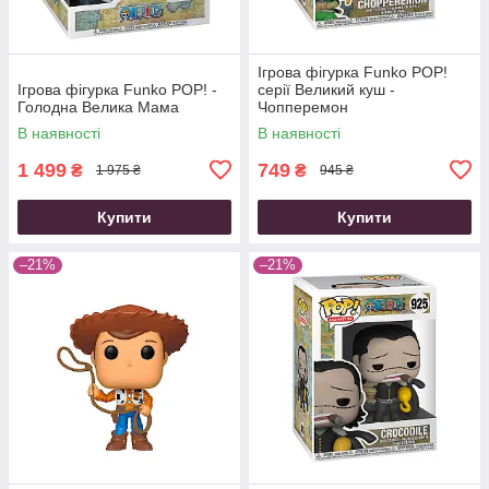
Ігрова фігурка Funko POP!
Ігрова фігурка Funko POP! -
cерії Великий куш -
Голодна Велика Мама
Чопперемон
В наявності
В наявності
1 499
749
₴
₴
1 975 ₴
945 ₴
Купити
Купити
–21%
–21%