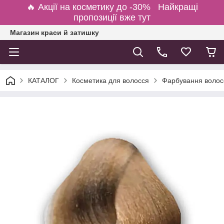
🔥 Акції на косметику до -30% Найкращі
пропозиції вже тут
Магазин краси й затишку
КАТАЛОГ
Косметика для волосся
Фарбування волосс