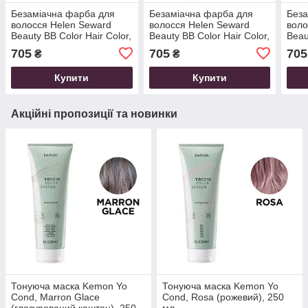
Безаміачна фарба для
Безаміачна фарба для
Беза
волосся Helen Seward
волосся Helen Seward
воло
Beauty BB Color Hair Color,
Beauty BB Color Hair Color,
Beau
8.1 (попелястий світлий
9.00 (натуральний дуже
9.12
705
705
705
₴
₴
блондин), 100 мл
світлий блондин), 100 мл
дуже
100 
Купити
Купити
Акційні пропозиції та новинки
Тонуюча маска Kemon Yo
Тонуюча маска Kemon Yo
Cond, Marron Glace
Cond, Rosa (рожевий), 250
(глазурований каштан), 250
мл