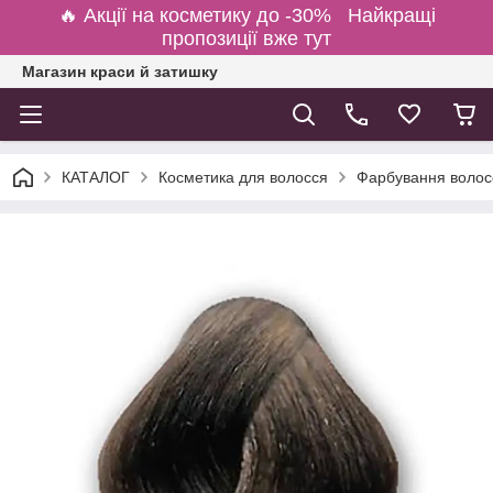
🔥 Акції на косметику до -30% Найкращі
пропозиції вже тут
Магазин краси й затишку
КАТАЛОГ
Косметика для волосся
Фарбування волосс