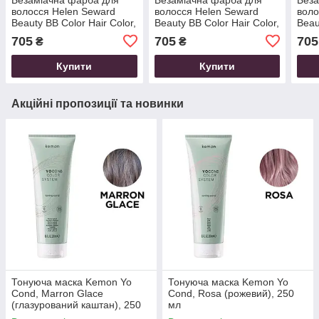
волосся Helen Seward
волосся Helen Seward
воло
Beauty BB Color Hair Color,
Beauty BB Color Hair Color,
Beau
6.7 (фіолетовий темний
7.00 (натуральний
7.1 
705
705
705
₴
₴
блондин), 100 мл
блондин), 100 мл
100 
Купити
Купити
Акційні пропозиції та новинки
Тонуюча маска Kemon Yo
Тонуюча маска Kemon Yo
Cond, Marron Glace
Cond, Rosa (рожевий), 250
(глазурований каштан), 250
мл
мл