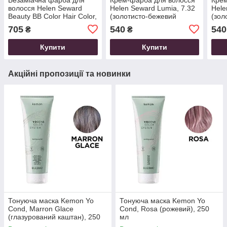
волосся Helen Seward
Helen Seward Lumia, 7.32
Hele
Beauty BB Color Hair Color,
(золотисто-бежевий
(зол
6.34 (золотисто-мідний
блондин), 100 мл
блон
705
540
540
₴
₴
темний блондин), 100 мл
Купити
Купити
Акційні пропозиції та новинки
Тонуюча маска Kemon Yo
Тонуюча маска Kemon Yo
Cond, Marron Glace
Cond, Rosa (рожевий), 250
(глазурований каштан), 250
мл
мл