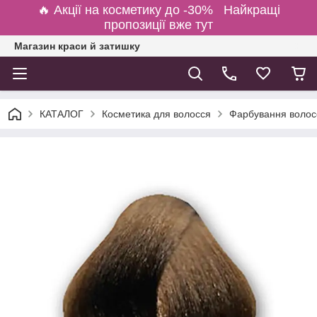
🔥 Акції на косметику до -30% Найкращі
пропозиції вже тут
Магазин краси й затишку
КАТАЛОГ
Косметика для волосся
Фарбування волосс