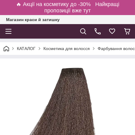
🔥 Акції на косметику до -30% Найкращі
пропозиції вже тут
Магазин краси й затишку
КАТАЛОГ
Косметика для волосся
Фарбування волосс