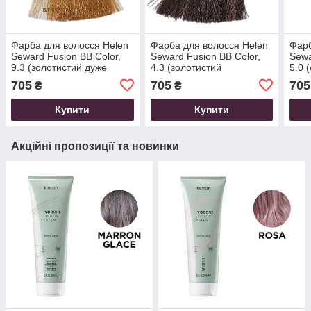
Фарба для волосся Helen
Фарба для волосся Helen
Фарб
Seward Fusion BB Color,
Seward Fusion BB Color,
Sewa
9.3 (золотистий дуже
4.3 (золотистий
5.0 
світлий блондин), 100 мл
коричневий), 100 мл
100 
705
705
705
₴
₴
Купити
Купити
Акційні пропозиції та новинки