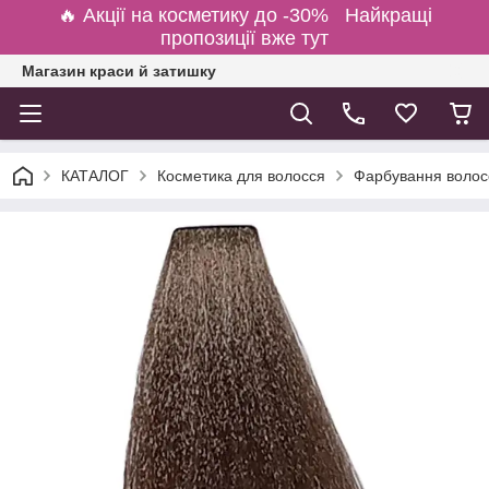
🔥 Акції на косметику до -30% Найкращі
пропозиції вже тут
Магазин краси й затишку
КАТАЛОГ
Косметика для волосся
Фарбування волосс