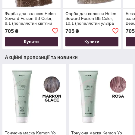
Фарба для волосся Helen
Фарба для волосся Helen
Беза
Seward Fusion BB Color,
Seward Fusion BB Color,
воло
8.1 (попелястий світлий
10.1 (попелястий ультра
Beau
блондин), 100 мл
світлий блондин), 100 мл
7.1 
705
705
705
₴
₴
100 
Купити
Купити
Акційні пропозиції та новинки
Тонуюча маска Kemon Yo
Тонуюча маска Kemon Yo