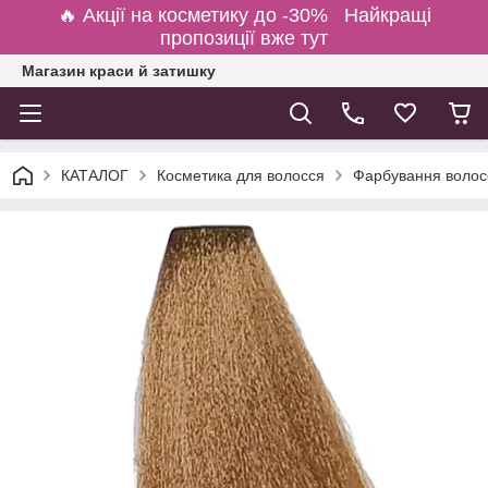
🔥 Акції на косметику до -30% Найкращі
пропозиції вже тут
Магазин краси й затишку
КАТАЛОГ
Косметика для волосся
Фарбування волосс