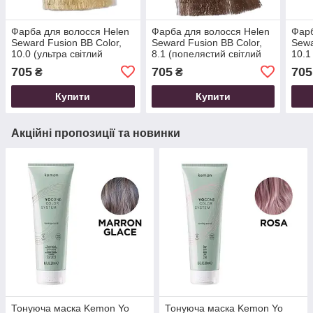
Фарба для волосся Helen
Фарба для волосся Helen
Фарб
Seward Fusion BB Color,
Seward Fusion BB Color,
Sewa
10.0 (ультра світлий
8.1 (попелястий світлий
10.1
блондин), 100 мл
блондин), 100 мл
світ
705
705
705
₴
₴
Купити
Купити
Акційні пропозиції та новинки
Тонуюча маска Kemon Yo
Тонуюча маска Kemon Yo