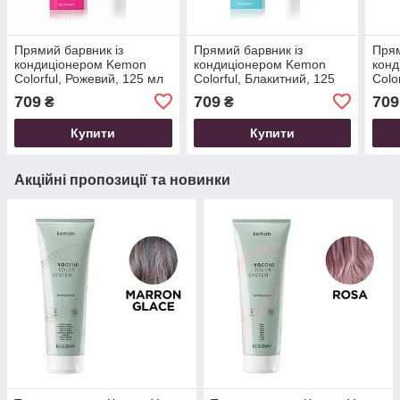
Прямий барвник із
Прямий барвник із
Прям
кондиціонером Kemon
кондиціонером Kemon
кон
Colorful, Рожевий, 125 мл
Colorful, Блакитний, 125
Colo
мл
709
709
709
₴
₴
Купити
Купити
Акційні пропозиції та новинки