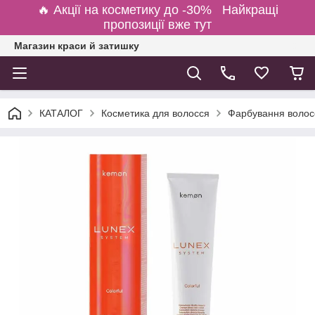
🔥 Акції на косметику до -30% Найкращі
пропозиції вже тут
Магазин краси й затишку
КАТАЛОГ
Косметика для волосся
Фарбування волосс