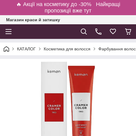
🔥 Акції на косметику до -30% Найкращі
пропозиції вже тут
Магазин краси й затишку
КАТАЛОГ
Косметика для волосся
Фарбування волосс