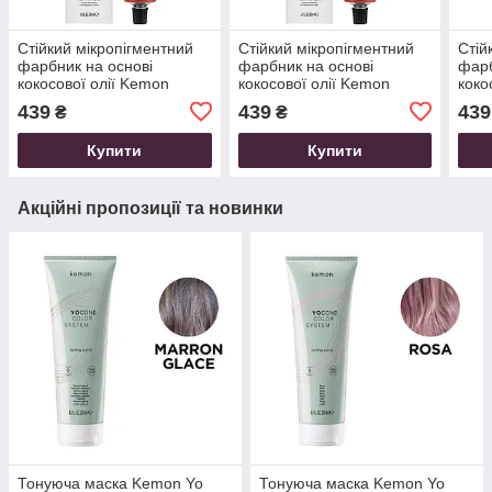
Стійкий мікропігментний
Стійкий мікропігментний
Стій
фарбник на основі
фарбник на основі
фарб
кокосової олії Kemon
кокосової олії Kemon
коко
Cramer Color, 4/21
Cramer Color, 7/21
Cram
439
439
439
₴
₴
Середній шатен
Попелясто-фіолетовий
шате
попелясто-фіолетовий,
русявий, 100 мл
Купити
Купити
100 мл
Акційні пропозиції та новинки
Тонуюча маска Kemon Yo
Тонуюча маска Kemon Yo