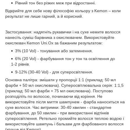
Рівний тон без різких меж при відростанні.
Відкрийте для себе нову філософію кольору з Kemon – коли
результат не лише гарний, а й корисний.
Застосування: надягніть рукавички і на сухе немите волосся
нанесіть суміш барвника з окислювачем. Використовуйте
окислювач Kemon Uni.Ox за бажаним результатом:
3% (10 Vol) - тонування або затемнення.
6% (20 Vol) - фарбування тон у тон та освітлення до
1-2 рівнів.
9-12% (30-40 Vol) - для суперосвітлення.
Основна палітра: змішати у пропорції 1:1 (приклад: 50 мл
фарби + 50 мл окислювача). Суперосвітлювальна серія: 1:1,5
(приклад: 50 мл фарби + 75 мл окислювача). Поступово
розподіліть по волоссю, починаючи від коріння. Не
використовуйте після миття шампунем - фарба наноситься на
сухе волосся. Час витримки: 30-40 хвилин - стандартне
фарбування, до 50 хвилин - при використанні відтінків
суперосвітлення. Ретельно промийте волосся теплою водою і
використовуйте шампунь і бальзам для фарбованого волосся
(краще від Kemon).