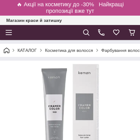
🔥 Акції на косметику до -30% Найкращі
пропозиції вже тут
Магазин краси й затишку
КАТАЛОГ
Косметика для волосся
Фарбування волосс