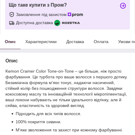
Що таке купити з Пром?
Замовлення під захистом
Доступна доставка
Опис
Характеристики
Доставка
Оплата
Умови п
Опис
Kemon Cramer Color Tone-on-Tone – це більше, ніж просто
фарбування. Це турбота про ваше волосся з першого дотику.
Безаміачна формула м'яко тонує, надаючи насичений,
стійкий колір без пошкодження структури волосся. Завдяки
кокосовому маслу та інноваційній технології мікропігментації,
ваші локони набувають не тільки ідеального відтінку, але й
сяйва, еластичність та здоровий вигляд.
Підходить для всіх типів волосся.
100% покриття сивини.
М'яке зволоження та захист при кожному фарбуванні.