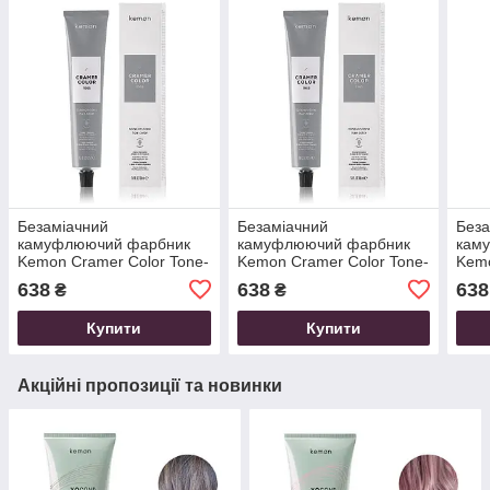
Безаміачний
Безаміачний
Беза
камуфлюючий фарбник
камуфлюючий фарбник
кам
Kemon Cramer Color Tone-
Kemon Cramer Color Tone-
Kemo
on-Tone, 8/17 Світло-
on-Tone, 8/2 Світло-русий
on-T
638
638
638
₴
₴
русий фіолетовий, 100 мл
перловий, 100 мл
золо
Купити
Купити
Акційні пропозиції та новинки