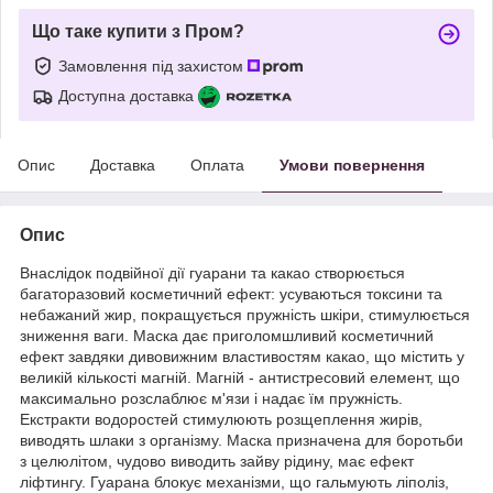
Що таке купити з Пром?
Замовлення під захистом
Доступна доставка
Опис
Доставка
Оплата
Умови повернення
Опис
Внаслідок подвійної дії гуарани та какао створюється
багаторазовий косметичний ефект: усуваються токсини та
небажаний жир, покращується пружність шкіри, стимулюється
зниження ваги. Маска дає приголомшливий косметичний
ефект завдяки дивовижним властивостям какао, що містить у
великій кількості магній. Магній - антистресовий елемент, що
максимально розслаблює м'язи і надає їм пружність.
Екстракти водоростей стимулюють розщеплення жирів,
виводять шлаки з організму. Маска призначена для боротьби
з целюлітом, чудово виводить зайву рідину, має ефект
ліфтингу. Гуарана блокує механізми, що гальмують ліполіз,