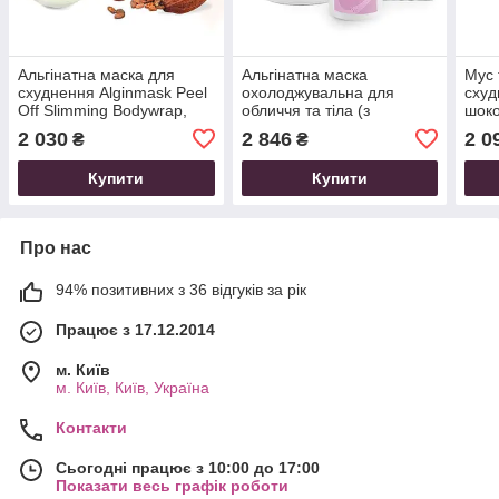
Альгінатна маска для
Альгінатна маска
Мус 
схуднення Alginmask Peel
охолоджувальна для
схуд
Off Slimming Bodywrap,
обличчя та тіла (з
шоко
1000 г
ментолом) Alginmask Pell
Choc
2 030
2 846
2 0
₴
₴
Off Cooling Bodywrap,
1000 г
Купити
Купити
Про нас
94% позитивних з 36 відгуків за рік
Працює з 17.12.2014
м. Київ
м. Київ, Київ, Україна
Контакти
Сьогодні працює з 10:00 до 17:00
Показати весь графік роботи